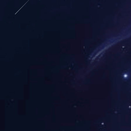
三中卫体系呈现扩散趋
卫套上制造杀机，后
面渗透结合的新打法
数据分析技术深度渗
统破解对手定位球战
较上赛季提升15%，
3、球星核
奥斯梅恩以1.2亿欧
仍是那不勒斯争冠基石
到新高度。莱奥在米兰
老将哲科在国米锋线
心角色，每90分钟关