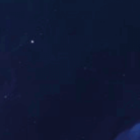
决，勾勒出亚平宁半岛
称意甲最强火力。球队在
察。尤文图斯经历管理
进攻效率，洛卡特利领
皮奥利的433阵型持
梦幻组合依然犀利，新
与卢卡库的锋线组合或