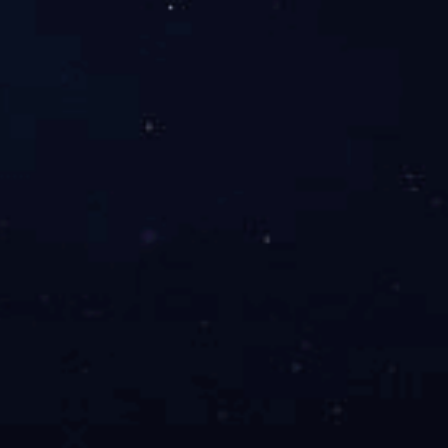
足球明星内马尔创意装饰摆件
精美设
2026-07-18
推荐
j9九游会
j9九游会（中国）游戏第一品牌官方网站，9游会j9官网登
录入口、9游会j9、j9九游会官网入口、网页版、手机app