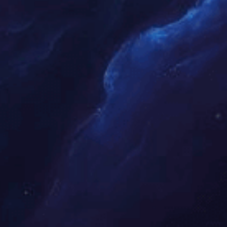
蒂以35岁高龄保持高效输出。
役解析
验皮奥利与因扎吉的战术博弈，国米中场绞杀能力对阵米兰边路突
斯的南北对决中，弗拉霍维奇与奥斯梅恩的中锋对决将直接影响
卢卡库加盟更具话题性，穆里尼奥与萨里的斗法延续两种足球哲
对阵恩波利之战可能决定降级名额归属，两队门将反应速度与定
键战中，亚特兰大与佛罗伦萨的正面交锋将展现攻势足球与技术
验阵容厚度与战术执行力。
元竞争格局，传统豪门的底蕴与新兴势力的冲击形成动态平衡。
，推动联赛整体技战术水平向欧洲顶级看齐。球星个人能力与团
与竞技悬念。