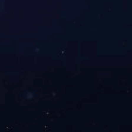
足球明星是一种正常
足球明星化身街头球王展现惊
人技巧
-22
推荐
2026-07-18
推荐
联系我们
地址
support@mchhyy.com