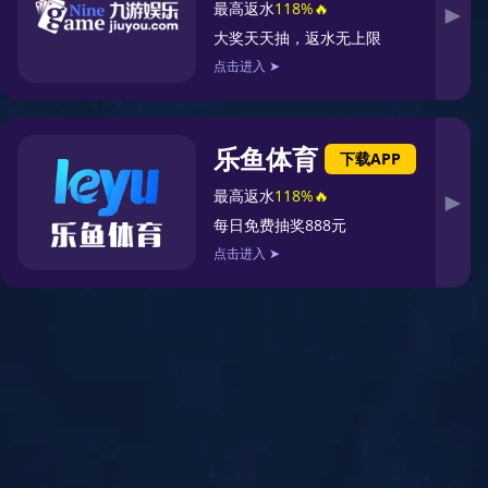
策略经验分享
与策略运用。首先，我
。随后，将重点关注关
粉丝们提供更深刻的理