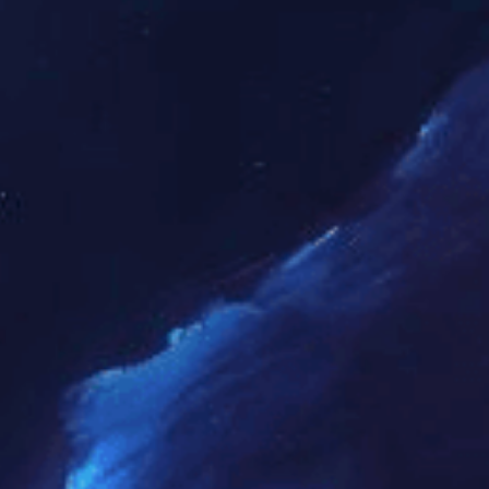
过精准的信息传递和快
御塔和兵线控制来减缓
理，将经济劣势转化为
现出选手之间默契配合
现出的实力。在未来赛
引人注目的是第四条龙
失误，被WE抓住机会