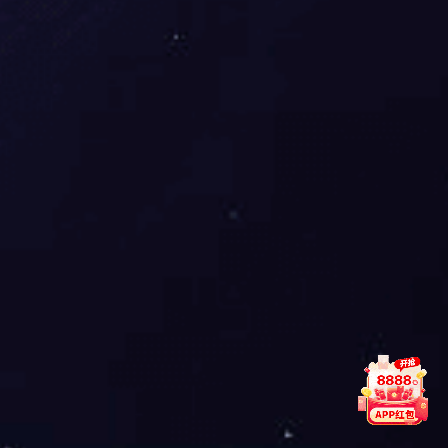
。从错误中学习，是每
的一面。不论是在阵容
高峰迈进。同时，也暴
。
度，同时也期待BLG