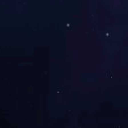
上一篇：
意甲联赛参赛球队介绍及赛季重点…
热榜精选
#1
#2
深度对话：探寻杨娜羽毛球生
攀岩状态
涯背后的
队荣获
2026-06-29
推荐
2026-06