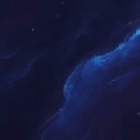
团战中，WE展现出了超凡的团队协作能力。他们通过合理分工，
换目标，实现多杀。这不仅彰显了他们对于团战节奏掌控能力，
，让人为之惊叹。
每一次团战，无论是成功还是失败，都给双方提供了宝贵经验。
，还提高了团队之间相互信任的重要性，为今后的训练指明方向
析及改进建议
上占优，但仍然存在一些失误。例如，在某次推塔过程中，由于
攻，从而造成不必要的人头损失。而这些小细节往往会撼动整局
惕性成为他们亟需解决的问题。
，他们也有着需要反思和改进之处。当面临压力时，有时候会出现
错失了一些良好的机会。因此，提高心理素质以及临场应变能力