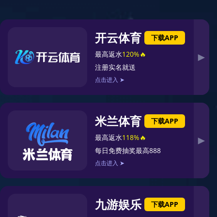
App
公司
体育
注册入口
简介
看点
九游会
赛事实时同步
PP
为您带来高速、高清、稳定的观赛
端访问