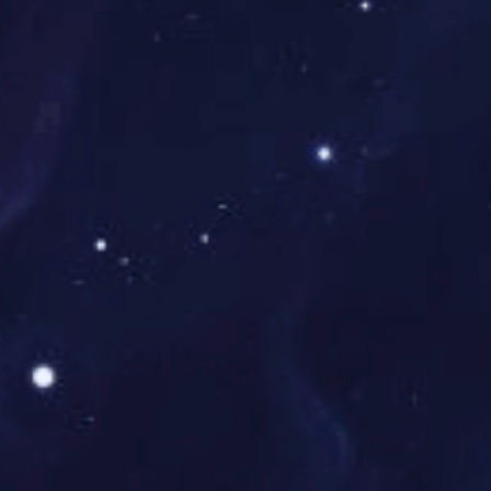
差距，在地图上占据主动权。尤其是在龙区争夺战中，BLG通
成功击杀，为后续发展奠定基础。
E对此并未显得过于慌乱。他们采取稳健策略，通过有效地利用防
，在经济落后的情况下，他们依旧保持冷静，有效地进行资源管
冷静而果断的表现，不但展示了他们对游戏节奏深刻理解，也体
把控的较量，让我们看到了两个风格迥异但同样优秀的战队所展
优化自身特点，无疑会给观众带来更加精彩纷呈的表演。
战执行情况
的重要时刻。在本场赛事中，多次关键团战成为转折点，其中最
。BLG凭借优越视野提前布置好埋伏，但由于一名核心输出位置
致了局势逆转，可谓经典案例。