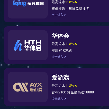
重磅专题：F
在当前电竞行业中，战
Phoenix）作为
提供了新的思路。本文