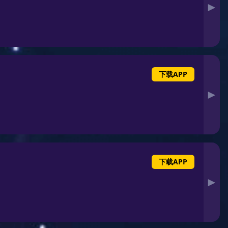
PX如何通过包夹革新引领战术变革与
2026-06-24 15:48
46 次阅读
首页
/
体育看点
术的创新与团队协作的新模式已经成为了各大战队竞争的关键。FPX
一支备受瞩目的战队，其通过包夹战术的革新，不仅成功引领了战术
将从四个方面深入探讨FPX如何通过包夹这一核心理念推动战