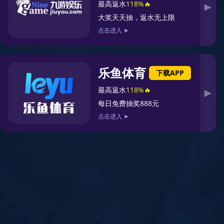
团队协作新模式
（FunPlus
的变革，更为团队协作
术变革与团队协作的新模