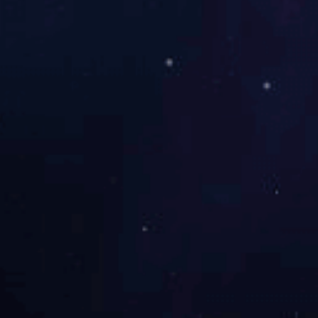
上一篇：
马竞对川崎前锋精彩比赛录像回放…
热榜精选
#1
#2
里尔法甲冠军阿扎尔 里尔队
足球明星
与阿扎
展现足
2026-07-07
推荐
2026-07