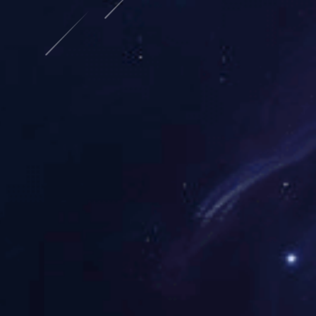
FPX在多个赛事中展
隐蔽行动成功执行了
赢得冠军。
此外，在面对强劲对手
及时调整自己的阵型
会。
通过这些例子，我们可
他们在复杂局势下仍
3、增强团
为了有效实施包夹策略
的角色，并清楚何时