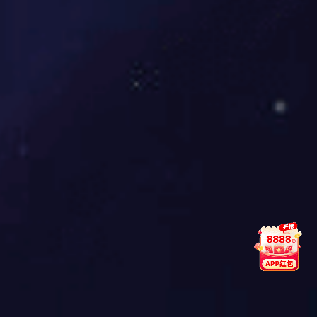
凌晨3点的直播仍吸引超800万观众，创造了非本土赛
事收视奇迹。比赛结束后两周内，录像点播量突破1.2
亿次，其中85%观众选择了包含战术板分析的多视角
版本，标志着足球观赏方式进入互动新时代。
总结：
这场载入史册的马德里德比不仅展现了足球运动的极
致魅力，更将职业体育的竞技美学推向新高度。从战
术层面的智慧博弈到球员个体的超凡表现，从瞬息万
变的赛场形势到荡气回肠的最终结局，每个细节都经
过历史沉淀成为经典。录像精编通过现代技术手段将
这些永恒瞬间完美复刻，让后人得以反复品味这场绿
茵史诗的每个动人篇章。
当我们将视角拉长，这场比赛已然超越普通竞技范