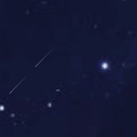
奥布拉克神勇扑出，却展现了顶级射手的本能反应。
葡萄牙人加时赛阶段主罚点球时的坚毅眼神，成为这
场巅峰对决最具标志性的画面之一。
格列兹曼在反击中展现的爆发力令人惊叹，他两次利
用速度生吃瓦拉内的画面凸显了法国前锋的瞬间启动
能力。第81分钟面对纳瓦斯单刀推射远角的处理堪称
完美，若非门柱无情拒绝，这将是个足以载入史册的
经典进球。马竞7号在加时赛仍保持着10.2公里的跑动
数据，用不懈的奔跑诠释了斗士精神。
贝尔替补登场后的作用堪称决定性，威尔士飞翼在第
117分钟的长途奔袭完全打乱了马竞的防守部署。他
强行超车胡安弗兰后送出的横传虽被破坏，却为后续
角球创造了机会。门将奥布拉克全场8次关键扑救刷