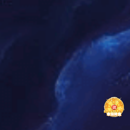
觉符号。摄像机捕捉到西蒙尼用力捶打替补席挡板的
瞬间，铁帅指关节渗出的血渍无声诉说着竞技体育的
残酷美学。这些被超高速摄像机记录的细微表情，让
比赛录像具有超越时间的感染力。
当颁奖仪式上马塞洛高举奖杯时，看台上交织的红白
与纯白条纹如同沸腾的海洋。转播镜头特意给到看台
上一位泪流满面的小球迷，这个极具人文关怀的画面
后来被制作成欧冠宣传片的经典镜头。比赛结束半小
时后，两队球员交换球衣时相拥安慰的场景，展现了
德比大战背后超越胜负的体育精神。
历史长河中的坐标定位
这场对决标志着皇马欧冠三连冠王朝的起点，齐达内
作为教练的战术革新在此役得到完美验证。比赛采用