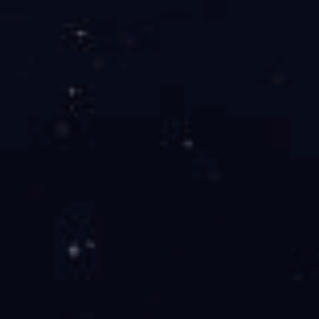
联系我们
地址
support@mchhyy.com
j9九游会
j9九游会（中国）游戏第一品牌官方网站，9游会j9官网登录入口、9
游会j9、j9九游会官网入口、网页版、手机app下载、最新注册链接
涵盖足球赛事资讯、篮球数据分析及热门体育内容，打造多元化互动
娱乐体验。
App下载
关于我们
隐私政策
合作条款
网站地图
© 2026 j9九游会 版权所有 · 保留所有权利