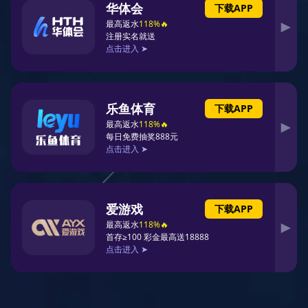
2026-06-25 15:25
55 次阅读
首页
/
体育看点
欧洲足坛的每一次皇马与马竞的欧冠对决都如同史诗
般壮丽，而这场被无数球迷铭记的巅峰之战更是将激
情与悬念推向了顶点。本文将以这场比赛的录像精编
为核心，从战术博弈、关键球员、经典瞬间以及历史
意义四个维度展开深度解析，带读者重回那个热血沸
腾的夜晚。无论是迭戈·西蒙尼的铁血防线与齐达内的
艺术足球碰撞出的战术火花，还是C罗与格列兹曼的
巨星对决，每个细节都值得反复品味。这场较量不仅
展现了马德里德比的独特魅力，更在欧冠历史上镌刻
下不可磨灭的印记。