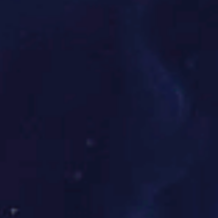
新欧冠决赛纪录，特别是加时赛封堵本泽马近在咫尺
的射门，将比赛悬念延续到最后一刻。
经典瞬间的永恒定格
拉莫斯第93分钟的头球破门经过VAR确认有效时，伯
纳乌看台爆发的声浪仿佛要掀翻球场顶棚。这个充满
争议的进球慢镜头显示，皇马队长确实处在越位位
置，但电光火石间的判罚充分展现了足球比赛的不可
预测性。马竞球员围堵裁判的场面与皇马球迷的疯狂
庆祝形成强烈对比，成为欧冠历史上最具话题性的画
面之一。
点球大战中胡安弗兰射失关键点球后的跪地长叹，与
C罗脱衣庆祝时贲张的肌肉共同构成了最戏剧性的视