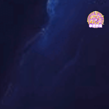
4、未来发展展望
此次友谊赛虽然只是一次非正式较量，但它所产生的
影响却是深远的。从长远来看，这样高水平赛事有助
于提升中国足球整体水平，同时也为外国球队了解中
国市场提供了契机。一方面，中国足球需要借鉴先进
技术与理念；另一方面，与国际顶级球队进行交流，
有助于激励本土年轻球员追求更高目标。
此外，对于两家俱乐部来说，此次交手也可视为提升
品牌价值的一部分。通过这样的国际交流活动，不仅
能够增强自身影响力，还能吸引更多投资者关注，从
而进一步推动俱乐部的发展。因此，可以预见未来会
有更多类似赛事出现，为促进世界范围内体育文化交
流贡献力量。