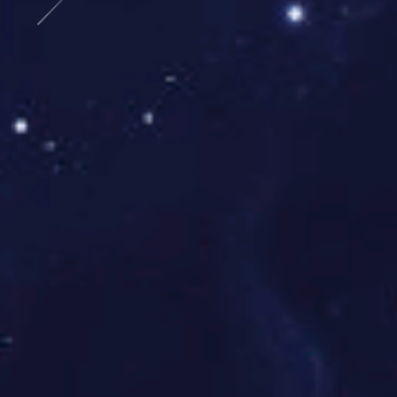
下半场开始后，巴萨逐渐加强攻势，通过频繁换人调
整阵容，以期打破僵局。而山东泰山同样不甘示弱，
加大防守力度并寻求快速反击。在第60分钟时，巴萨
的一次精彩配合险些得手，却被山东门将神勇扑出，
引发现场观众热烈喝彩。
随着比赛时间推移，两队体能逐渐下降，但斗志依然
高昂。最终，在经过90分钟激烈争夺后，两队以0:0战
平。这一结果虽然没有决出胜负，但却让人感受到了
双方实力上的相当，以及各自所展现出的技战术魅
力。
3、球员表现亮点
在这场焦点之战中，不少球员表现抢眼，使得整场比