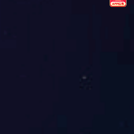
些平台不断推动全球体育事业的发展，实现共同进
步。同时，也希望每一位参与其中的人，无论是运动
员还是支持者，都能够从中汲取力量，共同热爱这项
美丽运动！
上一篇：
重庆羽毛球队意识排行榜第4名展…
下一篇：
皇马对马竞欧冠大战录像精编全放