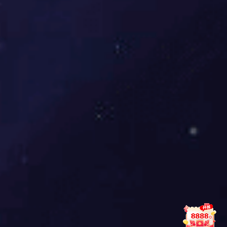
总结而言，本场友谊赛不仅是一场竞技较量，更是文
化碰撞与思想交融的平台，让我们看到了不同地域间
足球发展的共通之处和未来可能性。在这样的背景
下，相信今后无论是巴萨还是山东泰山，都将在各自
的发展道路上继续前行，实现更大突破与辉煌成就！
总结：
综上所述，本场“巴萨VS山东泰山”的友谊赛充分体现
了两支球队之间实力相当，同时也展示了现代足球运
动中的技术魅力与团队精神。这种竞技层面的较量，
不仅满足了广大球迷对高水平比赛的渴望，也促进了
不同地区间体育文化之间更加深入了解与融合。
未来，我们期待看到更多这样的国际友谊赛，通过这