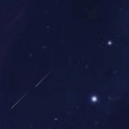
面临着强烈竞争，但凭借努力与天赋，他逐渐赢得了
一席之地，为后续的发展打下了基础。
2、辉煌成就回顾
张军在职业生涯中收获颇丰，多次带领球队获得重要
赛事的冠军。他以高超的投篮技巧和卓越的场上视野
闻名，是球队不可或缺的重要成员。在多个赛季中，
他不仅个人数据亮眼，更是成为球队战术体系中的核
心。
除了俱乐部层面的成功，张军还代表国家队参与国际
比赛，为中国篮球争光。他曾多次参加亚锦赛及世界
杯等高水平赛事，以稳定出色的表现帮助国家队取得
佳绩。这些荣耀不仅提升了他的个人声誉，也为中国
篮球的发展贡献了一份力量。