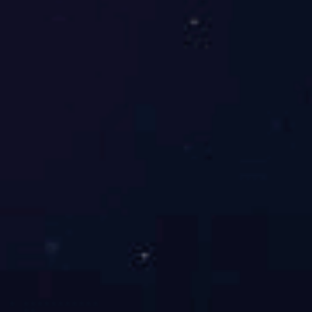
下一篇：
重庆羽毛球队意识排行榜第4名展
热榜精选
#1
#2
#3
齐鲁大地竞技双线聚
赵丽的街舞人生：从
重
焦 青岛足球与C
热爱到梦想的深度
杯
2026-07-09
推荐
2026-07-01
推荐
2