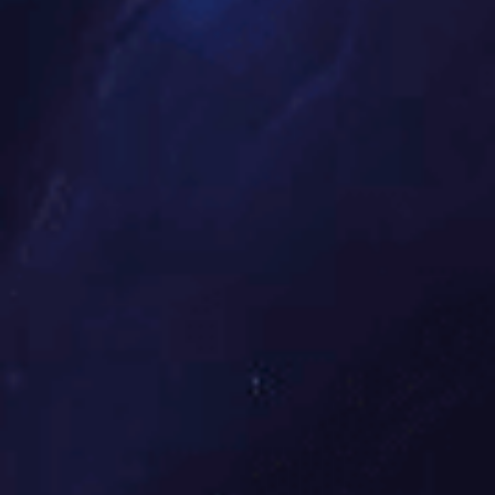
望能够吸引更多孩子加入到这项运动中来。他相信，
通过科学合理的方法，可以培养出更具潜力的新一代
球员，为国家队输送优秀人才。
此外，随着体育产业的发展，张军也希望能够开拓一
些商业合作机会，例如推出个人品牌或相关产品，以
此实现自我价值，同时助力国内体育市场的发展。这
些想法充分展示出了他对于未来发展的前瞻性和积极
态度。
总结：
通过对话张军，我们不仅看到了一个优秀运动员背后
的奋斗历程，更感受到他身上所体现出的坚韧精神与
责任感。从早期成长到巅峰成就，再到面对挑战及展