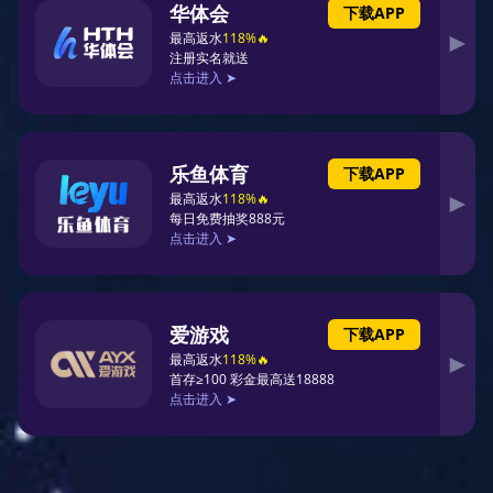
2026-06-25 15:25
59 次阅读
首页
/
体育看点
本文通过对张军篮球生涯的回顾，探讨了他在这条路
上所经历的辉煌与挑战，并展望了未来的发展方向。
张军作为中国篮球界的重要人物，不仅在球场上取得
了显著成就，还在职业生涯中面临着诸多困难与压
力。在文章中，我们将从他的职业生涯起步、辉煌成
就、面对的挑战以及未来展望四个方面进行详细阐
述，展现出一个全面而立体的张军形象。同时，通过
对这些内容的分析，我们也能更深入地理解运动员背
后的不易和坚持。