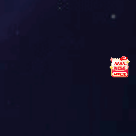
望未来，他用实际行动诠释着什么是真正的不懈追
求。这种精神无疑值得所有人学习与借鉴，不论是在
体育领域还是其他行业，每一个人都应该勇敢追梦，
坚持到底。
总而言之，张军的人生经历充满启示，他所取得的一
切成就离不开艰辛努力，而他的未来愿景则昭示着中
国篮球发展的美好前景。在新的时代背景下，相信像
张军一样的人会继续为中国体育事业添砖加瓦，共同
书写更加辉煌的新篇章。
上一篇：
武汉乒乓球队盯防策略解析及其对…