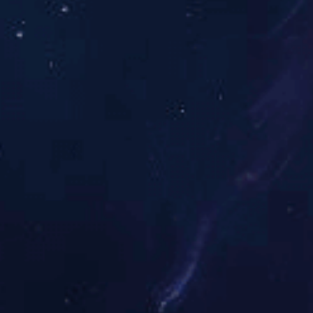
略对比赛胜负的具体
后，文章将总结武汉
1、盯防意
在现代乒乓球比赛中
针对每位选手特点制
及时调整自身的站位
例如，当面对速度极
风险。同时，他们还
变且高度适应性的盯
此外，良好的盯防意
对方的意图，就能有
队伍取得优异成绩的