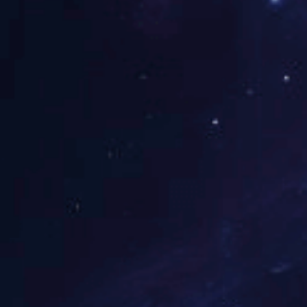
拥有过硬的身体素质
素质训练的重要性。
为了提升运动员在关
各种紧张局面，从而
运动员适应实际比赛
当面对逆境或者比分
以扭转局势。例如，
众多因素中，心理素
4、团队协
团结协作是任何一支
幅提升整体作战效率
工，这样才能形成强