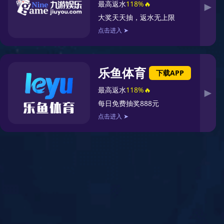
影响探讨
球队在比赛中所采用的盯
如何通过有效的盯防策
个方面详细阐述这些策