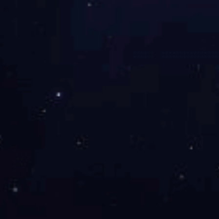
六大足球明星高清图片展示让
西安乒乓
你领略
分析与
2026-08-06
推荐
2026-06
推荐网站