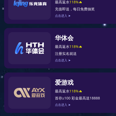
武汉乒乓
本文以“武汉乒乓球队
防策略进行深入分析
略来应对不同类型的