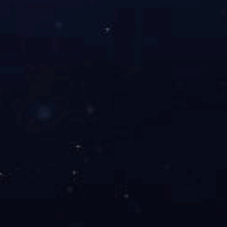
球队转换打法的深度
足球明星内马尔精彩瞬间图片
集锦展
-23
推荐
2026-07-23
推荐
联系我们
地址
support@mchhyy.com
下