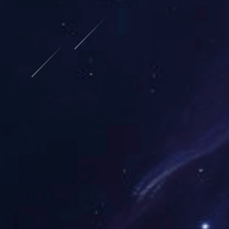
2、技术执
除了理论上的盯防意
在实战中落实到位，
练，通过不断磨合来
例如，在训练过程中
动。这种针对性的训
视频分析等手段，对
值得一提的是，在重
定敌手所需运用的技
游刃有余。
3、心理素
心理素质直接影响着