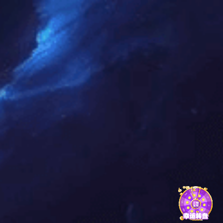
因此他们特别强调心理
拟课程，让队员们经历
赛等活动，有助于培养
成，而是逐步调整战略
依赖一招鲜。因此，在
默契配合的小组可以大
间的位置关系与职责分