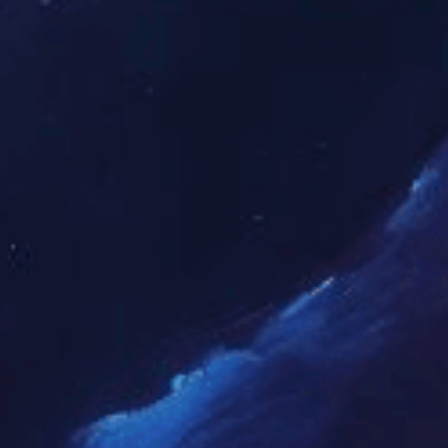
的战术设计，如果无法
重技术细节和实战演
法下需要采取的具体行
做出反应。此外，通过
员们更好地掌握针对特
论面对何种挑战，都能
，一支优秀球队不仅要