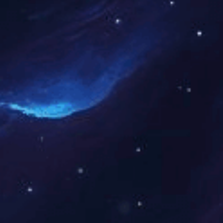
为了实现这种默契配
方式以及击球策略。
这也是推动整个团队
同时，在一些重要赛
提供参考。这种开放
件。
总结：
综上所述，“武汉乒乓
多个方面，包括但不
加以运用，才能够在
未来，为了持续提升
同时，也希望通过引