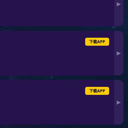
球队盯防策略解析及其对比赛胜负的
2026-06-25 14:20
50 次阅读
首页
/
体育看点
盯防策略解析及其对比赛胜负的影响探讨”为主题，对武汉乒乓
。首先，文章将介绍武汉队伍在比赛中的基本战术理念，并讨论
对手。其次，将从盯防意识、技术执行、心理素质和团队协作四