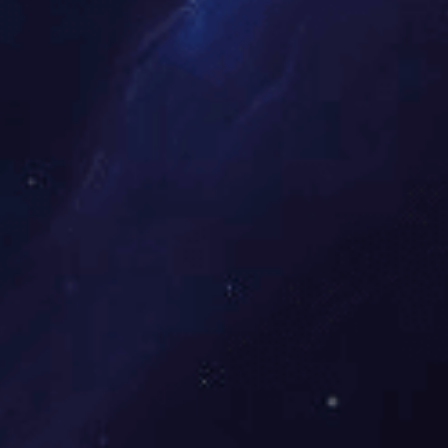
合，各级别之间经常进行集体训练，不同位置球员间互相学习，
在这样的环境下，每个队员都能感受到来自他人的支持，从而增
向前发展的动力源泉。
事期间，教练组还鼓励所有成员分享各自发现的问题及解决方案
式交流机制，有助于进一步加深彼此间理解，同时增强团队凝聚
球队盯防策略解析及其对比赛胜负影响”的研究表明，一个成功
限于盯防意识、技术执行、心理素质以及团队协作等因素。只有
高水平竞赛中脱颖而出，实现更大的突破。
竞技表现并维持领先地位，我们期待武汉乒乓球队继续加强各项
入新科技、新方法来丰富训练内容，从而不断创新与进步，为中