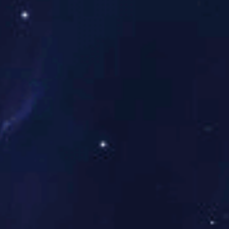
1、比赛过程回顾
本场比赛于上周末在乌兹别克斯坦首都塔什干举行，
两支球队都为了争夺胜利而全力以赴。开场之后，伊
朗队迅速进入状态，通过灵活的传递和快速的跑动频
频威胁乌兹别克斯坦防线。然而，主队并未被压制
住，他们凭借主场之利逐渐找回节奏，并展开了一系
列有效反击。
随着比赛时间推移，双方在中场展开激烈争夺，各自
试图控制比赛节奏。乌兹别克斯坦利用边路突破创造
机会，而伊朗则通过细腻配合逐步寻找破门良机。在
上半场结束时，两队均未能打破僵局，这使得下半场
变得更加紧张刺激。