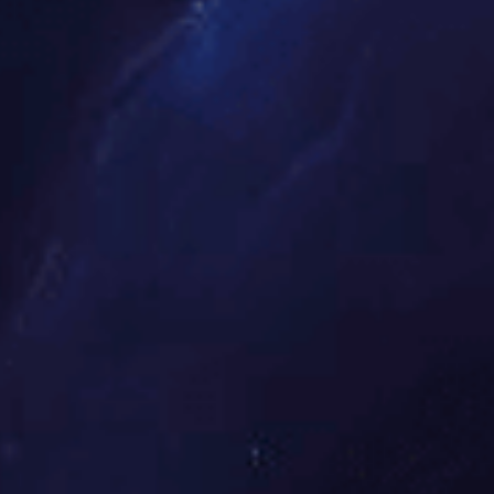
球的发展趋势。首先，从此次比赛中的表现来看，两
国球队都有很大的成长空间。如果双方可以继续加强
青训体系建设，将来定能培养出更多优秀人才，提高
整体竞争力。
其次，在国际赛事层面上，这样高水平对抗不仅促进
了两国之间体育交流，也为其他国家提供了借鉴经
验。在即将到来的亚洲杯等重要赛事中，相信我们会
看到更多来自这些地区的新生力量崭露头角，为亚洲
足球贡献新的活力。
最后，希望这样的友谊赛能够持续举办，以增进各国
人民之间了解与友谊。在这个过程中，我们期待看到
的不仅是比分，还有每一个踢出的精彩瞬间，以及每
位运动员拼搏努力带来的感动，共同推动亚洲乃至世