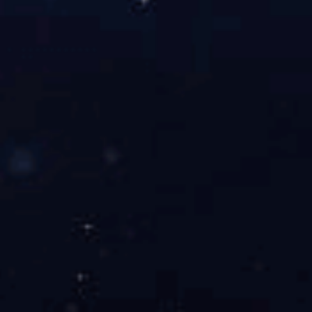
深圳篮球队在大师赛
全球足球明星武功排
足
中的团队协作表
行榜揭晓谁才是
盘
2026-07-21
推荐
2026-07-22
推荐
2
推荐网站
联系我们
地址
support@mchhyy.com