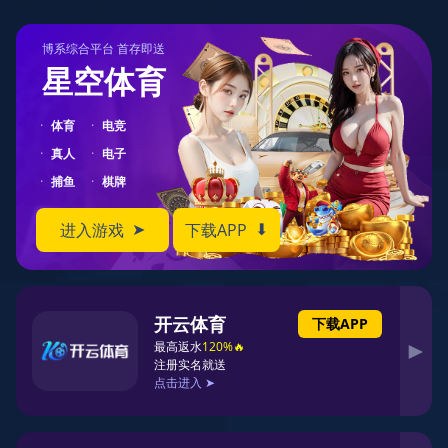
注册入口
全天更新 ·
j9九游会
赛事实
时同步
无论您身在何处，
j9九游会APP
为您带来高速、高
清、稳定的观赛体验。
下载客户端
网页端访问