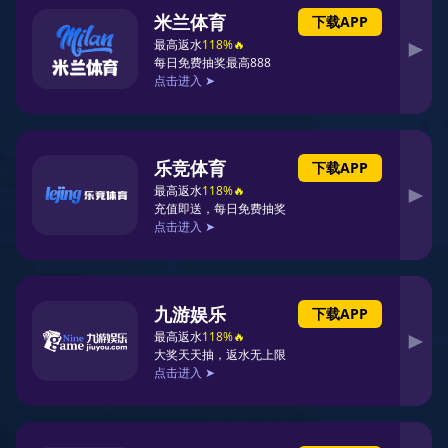
火箭队“姚麦”组合回顾及其历史地
位评价