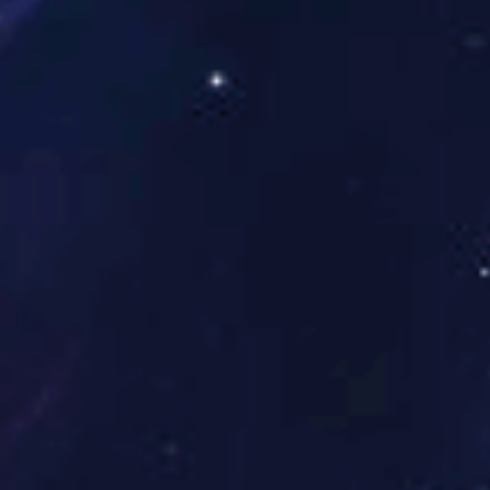
季引入阿德尔曼的普林斯顿体系，将姚明的策应能力
和麦迪的无球跑动完美结合，创造出单赛季52胜的佳
绩。
从社会文化视角观察，姚麦组合诞生在全球化深入发
展的历史节点。姚明作为文化使者的象征意义，与麦
迪代表的美式个人英雄主义形成奇妙共振。这种文化
交融不仅体现在赛场配合，更渗透到商业开发、球迷
互动等各个层面，为NBA开拓亚洲市场奠定坚实基
础。
二、技术特点的完美互补
姚明教科书般的内线技术，与麦迪无解的干拔跳投构
成战术闭环。身高226厘米的姚明拥有细腻的勾手和
精准中投，他在低位的牵制力为麦迪创造出突破空