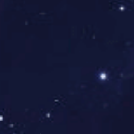
间。而麦迪迅捷的第一步和开阔的传球视野，又能及
时找到被包夹的姚明。这种内外联动的化学反应，在
22连胜期间达到巅峰，对手往往陷入顾此失彼的战术
困境。
防守端的协同效应同样值得称道。姚明的护框能力弥
补了麦迪防守专注度不足的短板，麦迪的长臂和预判
则为姚明减轻补防压力。2009年季后赛对阵湖人，姚
明带伤上演王者归来的经典时刻，麦迪场边含泪鼓掌
的画面，正是这对搭档精神共鸣的最佳写照。他们用
行动证明，篮球不仅是身体对抗，更是智慧与勇气的
较量。
技术风格的互补性还体现在关键时刻的攻坚选择。当
比赛进入白热化阶段，姚明的低位单打与麦迪的持球