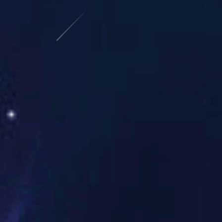
一、组合诞生的时代背景
2002年姚明以状元身份登陆NBA时，联盟正处在国际
化扩张的关键期。斯特恩总裁的全球战略需要新的文
化符号，火箭队作为中国市场最早的开拓者，敏锐捕
捉到东方巨人的商业价值。三年后麦迪带着两届得分
王头衔加盟，这种看似偶然的强强联合，实则暗含天
时地利。后乔丹时代的NBA急需新鲜血液，姚明的谦
逊智慧与麦迪的飘逸灵动，恰好构成极具观赏性的反
差组合。
球队管理层在构建阵容时展现出战略眼光，围绕姚麦
打造出内外均衡的体系。阿尔斯通的穿针引线，巴蒂
尔的铁血防守，海耶斯的蓝领精神，这些角色球员的
精准配置，使火箭成为西部劲旅。特别是2006-07赛