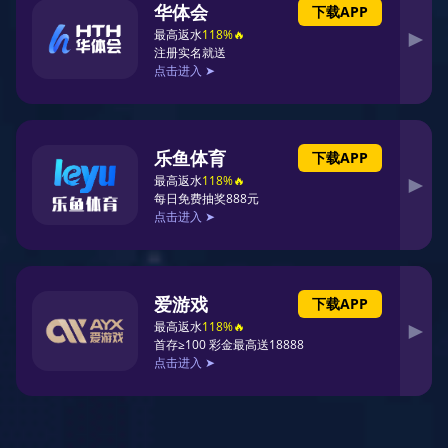
2026-06-23 14:15
51 次阅读
首页
/
体育看点
在NBA的历史长河中，姚明与麦迪组成的火箭队双子
星，用八年时光书写了跨文化篮球合作的独特篇章。
这对来自东西方的超级组合，既承载着中国篮球走向
世界的期待，也背负着休斯顿重铸辉煌的使命。他们
用精湛技艺打破文化隔阂，用默契配合创造经典战
役，更用职业精神树立行业标杆。虽然伤病阴影始终
笼罩，未能实现总冠军的终极梦想，但姚麦组合早已
超越胜负，成为全球化时代体育精神的具象化符号。
本文将从时代背景、技术互补、成就局限、文化影响
四个维度，全面解构这对传奇组合的历史价值。