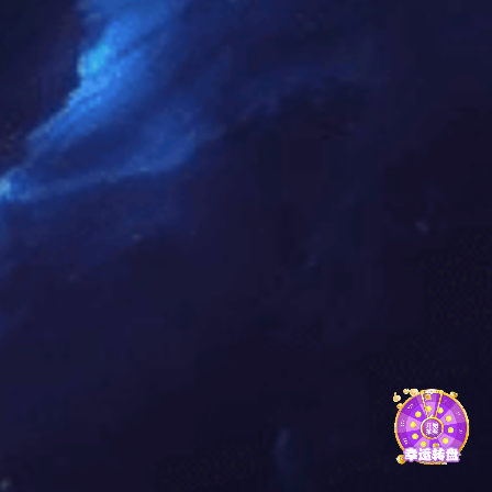
当下，而不是过度担忧
导也是当前许多优秀体
以通过赛后的录像分析
对困难时的不屈精神。
同迎接新的挑战。
基础技术到专项技能，
，可以制定个性化训练
了热身赛以及友谊赛，