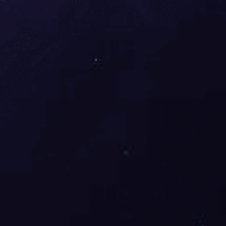
以帮助杭州市排球队发
与到训练成果评估之
达成的认知感，使整个
中。从团队战术到个人能
时，这些因素之间错综
部结构，通过不断创新
更加辉煌的新篇章奠定