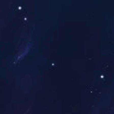
在赛场上所面临的挑战与机遇。
术执行力
的战术执行力是其整体表现的重要组成部分。正确且有效的战术
高胜率。在与其他强队交锋时，教练团队往往会制定针对性的战
对手。例如，在面对高拦网队伍时，杭州排球队可能会采取快速
依赖于教练的安排，也需要每位球员在场上的配合与理解。良好
冷静，有效应对各种突发情况。当球员们能够准确理解并迅速实
赢得比赛创造有利条件。
还不够，实际比赛中难免会出现失误，这也提醒我们关注自身短
排球队还需不断优化自己的战术体系，使之更加灵活多变，更好