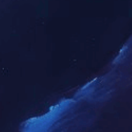
承担着特定的位置职
强大的攻击能力，还需
及心态调整等环节，都
素质上，当面对压力
的同时，也要注重加强
高水平的发展。
论是领先还是落后，运
经验值得借鉴，比如通