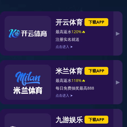
App
公司
体育
注册入口
简介
看点
九游会
赛事实时同步
PP
为您带来高速、高清、稳定的观赛
端访问