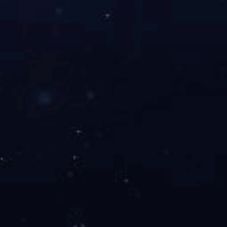
队的崛起之路：从挑
中国足球明星全景介绍与成就
分析汇
-25
推荐
2026-07-28
推荐
联系我们
地址
support@mchhyy.com
下