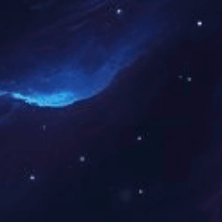
通过实战检验理论知
现自身不足，并进行
当然，仅仅依靠科学
中，从而形成良性的
团队朝着共同愿景迈
总结：
综上所述，“压制对手
力，再到心理素质以
复杂，相互作用，共同
因此，要想进一步提
和优化来实现长远发
坚实基础.