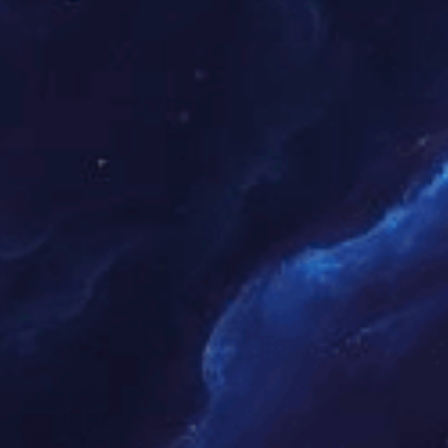
炼选手们应对压力和紧张情绪的方法。
敌或关键分数时，如果运动员能够及时调整心态，将注意力集中于
能避免因焦虑引发的不必要失误。此外，加强心理辅导和专业指
，通过心理调节来提升运动员自信心与抗压能力。
失败后及时反思总结，是提升心理韧性的重要途径。杭州排球队可
面问题，同时学习如何从错误中吸取教训，从而增强他们未来面
，不仅有助于减少失误，还有助于激励全队形成良好的氛围，共
练与准备
的训练体系是保证杭州市排球队整体表现不可或缺的一部分。从
意识，各个环节都需要系统化设计。教练组通过精确的数据分析
能得到最适合自己的发展机会。
行充分准备，可以有效提高整支队伍在赛事中的竞争力。这包括