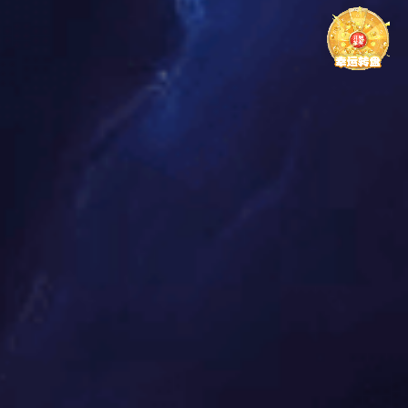
青训体系的持续投入成为管理层战略重点，与多所篮
球名校建立的人才输送管道初见成效。科学化的体能
训练中心和运动康复实验室的落成，标志着球队开始
构建职业化保障体系。这种基础设施的升级，为长期
竞争力提供了硬件支撑。
战术体系向空间篮球转型的趋势明显，教练组尝试增
加无球掩护和动态进攻比重。通过数据分析团队的支
持，球员的投篮热区分布得到优化，三分出手占比提
升至总出手数的42%。这种现代化改造需要球员技术
特点的同步进化。
商业运营模式的创新值得关注，球队通过短视频平台
开展的互动营销，成功吸引年轻球迷群体。主场球馆
的智能观赛系统升级，提升了现场体验感。这种竞技