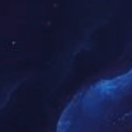
的构建存在局限。
青年队的提拔机制显现成效，俞泽辰等新秀球员在轮
换时段贡献亮眼表现。教练组采用渐进式培养策略，
通过发展联盟比赛与CBA常规赛交替锻炼的模式，既
保证新人成长速度，又避免揠苗助长。这种梯队建设
思路为球队储备了充足的后备力量。
老将刘志轩的离队引发战术体系微调，其原本承担的
组织前锋职能由张镇麟部分承接。管理层引进的锋卫
摇摆人周俊成，通过防守端的撕咬式表现赢得轮换位
置。这种新老交替虽带来阵痛期，但整体防守韧性并
未明显下降。
未来发展方向展望