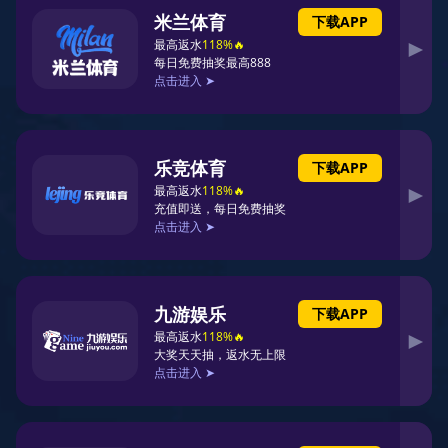
辽宁CBA球队的赛季表现与阵容变
动