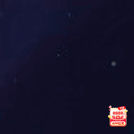
成绩与商业价值的良性循环，为俱乐部可持续发展注
入新动能。
总结：
辽宁CBA球队在本赛季展现了传统强队的底蕴与应变
能力，其攻防体系的成熟度和关键球员的稳定性仍是
核心竞争力。通过针对性的阵容调整，球队在保持防
守强度的同时，逐步推进进攻端的现代化改造。年轻
球员的成长与老将的经验形成良性互补，这种新老交
替模式为后续赛季奠定基础。
面对联赛格局的变化，辽宁队需要在内线深度和三分
稳定性上继续补强。管理层的长远规划与青训体系的
产出效率，将决定球队能否保持争冠窗口期。未来赛
季的挑战不仅在于战术革新，更在于如何将竞技体育