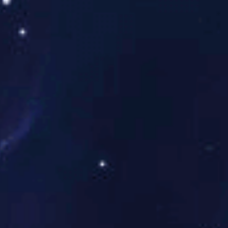
辽宁队在常规赛阶段延续了过往的强势风格，凭借高
强度的防守反击战术稳居积分榜前列。球队场均失分
控制在联盟前三水平，篮板球拼抢效率持续提升，特
别是前场篮板的冲抢为二次进攻创造了大量机会。主
教练在轮换策略上的灵活调整，使得主力球员的体能
分配更为科学，避免了关键阶段的伤病潮。
进入季后赛后，球队展现出丰富的经验优势。面对年
轻队伍的冲击，辽宁队通过慢节奏的半场阵地战瓦解
对手攻势，核心后卫对比赛节奏的把控尤为突出。在
关键战役中，角色球员的三分命中率显著提升，这种
全民皆兵的进攻模式成为突破密集防守的关键。
值得关注的是，球队在客场比赛中的胜率较上赛季提
高12%，这得益于心理辅导团队的介入和客场作战预