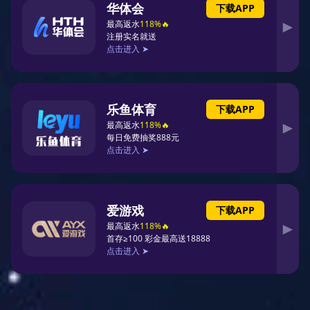
2026-06-17 15:11
40 次阅读
首页
/
体育看点
杭州网球队近年来在竞技水平和战术体系上进行了全
面的攻势变革，旨在提升整体实力和比赛竞争力。本
文将详细分析这一变革的四个关键方面，包括战术创
新、队伍建设、心理素质培养以及社会支持。通过这
些改进措施，杭州网球队不仅增强了自身的技术能
力，也为未来的发展奠定了坚实基础，助力球队迈向
新辉煌。
1、战术创新与升级
在过去的赛季中，杭州网球队意识到传统战术已难以