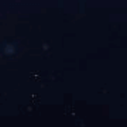
推荐网站
联系我们
地址
support@mchhyy.com
j9九游会
j9九游会（中国）游戏第一品牌官方网站，9游会j9官网登录入口、9
游会j9、j9九游会官网入口、网页版、手机app下载、最新注册链接