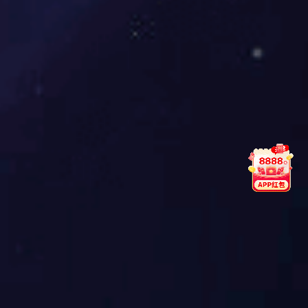
得显著成效。从战术创新到人才培养，再到心理素质
及社会支持，各个环节紧密相连，共同推动着整个团
队朝着新的辉煌迈进。这些深远影响将会为未来的发
展奠定坚实基础，使得杭州市民有理由期待这支代表
城市荣誉的新兴力量能在全国乃至国际舞台上书写属
于自己的传奇故事。
未来，我们相信经过持续努力后，将会看到一个更加
成熟、更具竞争力且富有魅力的杭州网球队。他们将
在不久后的赛季里，用实际行动回馈所有热爱他们的
人，将荣耀带回家乡！