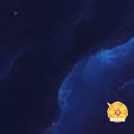
沟通，让每位成员都能畅所欲言，共同解决问题。通
过组织团建活动，加强彼此间的了解与信任，从而形
成强大的团队凝聚力。这种积极向上的氛围不仅让球
员们在场上表现得更加自信，也增强了他们之间相互
配合时产生默契程度。
最终，这些努力使得杭州网球队不仅在战斗精神上焕
然一新，更是在面对挑战时展现出了无畏无惧的一
面，有效提升了整体竞争力。
4、社会支持与品牌建设
随着杭州网球队发展的深入，他们逐渐认识到社会支
持的重要性。在这一背景下，球队积极拓展赞助商资
源，与本地企业建立合作关系，通过多方位宣传提升
品牌影响力。同时，通过参与社区活动，以及举办公