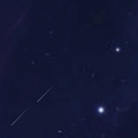
激情的新团队形象。
2、队伍建设与人才培养
为了实现长远发展目标，杭州网球队注重队伍建设与
人才培养。从青训体系入手，建立起一套完善的人才
选拔和培养机制，这样可以确保源源不断地为一线队
输送优秀球员。同时，通过与当地学校及俱乐部合
作，为年轻运动员提供更多实践机会，加速其成长过
程。
除了关注年轻运动员的发展外，球队还致力于提升现
有队员的综合素质，包括身体素质、技术能力以及比
赛经验等多个方面。通过定期组织专业培训和交流活
动，不断提升全体成员的整体水平。此外，引入外籍
教练和专家进行指导，也是提升队伍实力的重要举措