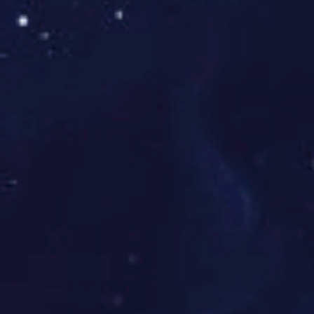
之一。
这种系统化的人才培养方案，不仅增强了团队凝聚
力，也为每位球员提供了广阔的发展空间，让每个人
都有机会成为更好的自己，为最终实现冠军梦想贡献
力量。
3、心理素质与团队氛围
高水平竞技体育中，心理素质往往是决定胜负的重要
因素。因此，在这次攻势变革中，杭州网球队特别注
重心理素质训练。他们聘请专业心理辅导人员，为球
员提供心理疏导和赛事前准备，以缓解紧张情绪，提
高对压力环境下表现能力。
此外，为了营造良好的团队氛围，教练组鼓励开放式