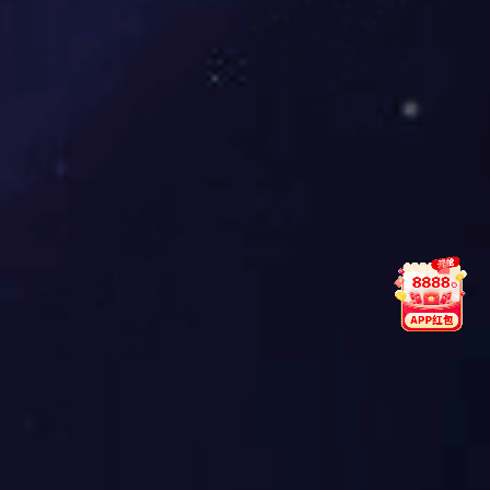
综上所述，BLG战队从成立之初到如今所取得的一切
成绩，是诸多因素共同作用下形成的发展历程。无论
是团队文化建设、选手培养机制还是灵活运用策略，
都为他们打造了一支强大的竞技队伍。此外，在艰难
困苦面前，他们始终没有放弃，而是坚定信心，相信
只要努力，就一定能迎来光辉时刻。
Total, BLG 战队将继续秉承奋斗精神，把握机会，在
DOTA2 的道路上书写属于自己的传奇篇章。相信未
来，他们必将在更大的舞台上绽放光彩，实现更多梦
想！