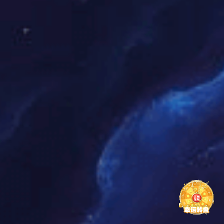
入研究，并制定相应策略。在实践中，他们不断尝试
新组合、新英雄，以确保能够适应各种对局形势。同
时，在平时训练中，通过模拟比赛情境，提高玩家对
于突发事件处理能力，使整个团队更加默契。
这种动态调整能力使得BLG能够在面对强敌时保持竞
争力，无论是在常规赛还是淘汰赛阶段，他们总能找
到突破口，实现逆袭并赢得胜利。这种灵活多变的战
略思维让他们迅速获得认可，为接下来的成功打下坚
实基础。
4、赛事表现与成就
经过不断努力与坚持，BLG终于在多个大型赛事中崭
露头角。他们首次参加国际邀请赛便取得了令人瞩目
的成绩，这标志着球队走向国际舞台的重要一步。在