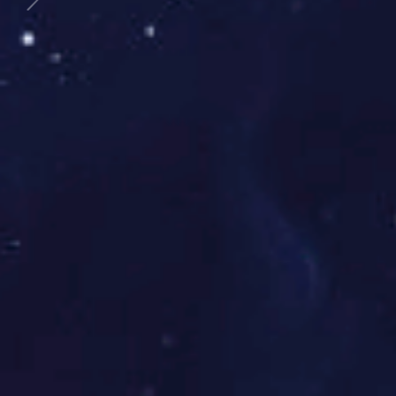
高个人及整体水平。
随着时间推移，这些年轻选手不仅提升了技术能力，
也学会了如何面对压力和挑战。他们在大赛中的表现
愈发成熟，从而逐渐成为业内备受瞩目的新星，为整
个团队带来了新的活力和动力。
3、战术体系的建立
要想取得优异成绩，仅靠个体能力是不够的，高效且
灵活的战术体系至关重要。在这方面，BLG通过分析
国内外顶级战队的数据，总结出适合自己风格的打
法。他们不仅注重团体配合，还强调对局势变化及时
应变的重要性。
教练组会定期举行专门会议，对不同版本更新进行深