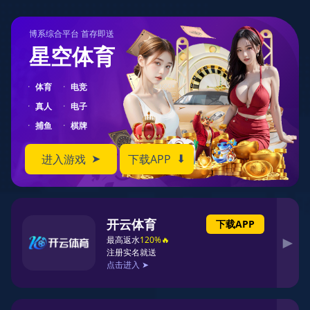
注册入口
全天更新 ·
j9九游会
赛事实
时同步
无论您身在何处，
j9九游会APP
为您带来高速、高
清、稳定的观赛体验。
下载客户端
网页端访问