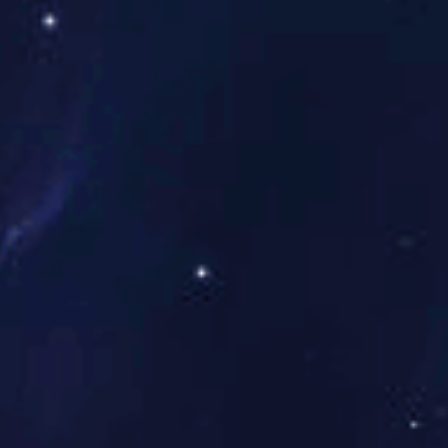
BLG战队成立于2020年，正值DOTA2职业联赛蓬勃发
展的时期。当时，中国电竞市场正逐渐成熟，各大俱
乐部纷纷成立自己的DOTA2分部，以争夺更高的荣誉
和更多的资源。作为其中的一员，BLG战队旨在通过
专业化管理和系统化训练，为年轻选手提供展示才能
的平台。
为了凝聚团队意识，BLG重视每位成员之间的沟通与
合作。在早期阶段，管理层积极引入经验丰富的教练
团队，为新晋选手传授技术与心态调整的方法。这种
以人为本的发展理念为后来的成绩奠定了坚实基础。
除了内部建设外，BLG还注重与外部环境的互动。他
们参加了多项地方性赛事，通过比赛积累经验，并逐
渐提升知名度。这样的做法使得BLG不仅能够吸引优