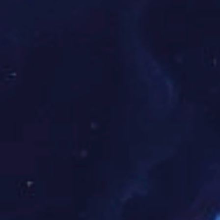
要看现场发挥。任何失误或闪失都有可能被对手抓
住，因此双方必须保持高度集中才能确保顺利晋级。
3、明星球员表现
这场第五战无疑将成为众多明星球员展示自我的舞
台。湖人的超级巨星以其超强个人能力吸引了大量关
注，他不仅需要承担起得分重任，更需带动全队合
作。而他的临场发挥是否稳健，将直接关系到湖人能
否走得更远。
同时，热火也拥有数名优秀球员，他们同样具备改变
比赛局势的潜力。在此前几轮中，他们已展现出犀利
攻势和顽强防守。这些顶尖选手之间的较量，无疑会
为观众奉献一场视觉盛宴。