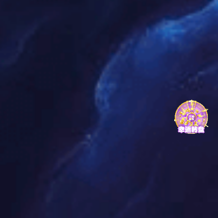
此外，各路替补阵容也可能成为决定胜负的重要因
素。在关键时刻，一些角色球员若能挺身而出，就有
机会改变局势，为球队贡献意想不到的惊喜。这正是
体育竞技所带来的无限魅力所在。
4、全程直播精彩内容
为了让广大球迷能够第一时间感受到这场激战带来的
震撼，全程直播将为您呈现最精彩瞬间。从开幕式到
最后哨声响起，各种独家解读和实时数据分析将不断
更新，让您不错过任何一个细节。
此外，通过直播平台，不同地域的观众可以方便地参
与互动，与其他篮球爱好者分享自己的观点与情绪。
同时，在赛事进行过程中，也会有专家进行专业点
评，为观众提供更深层次理解这些复杂战术背后的意