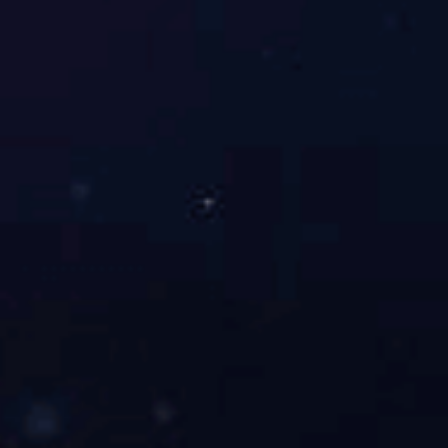
#1
#2
#3
女生喜欢足球明星是
巴萨对阵多特蒙德精
英
一种正常的情感
彩直播全程回顾
况
2026-07-22
推荐
2026-06-21
推荐
2
推荐网站
联系我们