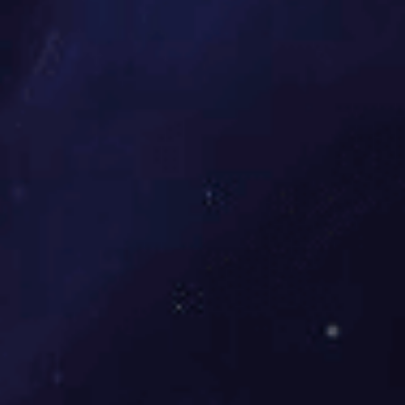
义。
综上所述，此次直播不仅仅是观看一场篮球比赛，更
是一种结合激情与智慧的大型互动活动，让您充分体
验到NBA这一世界级赛事所带来的乐趣与享受。
总结：
Lakers vs. Heat 第五战即将在全网引发广泛关注，这
是一个汇聚了太多故事与传奇瞬间的平台。在这里，
我们既可以看到顶尖运动员拼搏奋斗的一面，也能感
受到篮球文化深厚底蕴带来的共鸣。因此，无论你是
资深老粉还是新晋小白，都应该把握这个机会，共同
见证历史的一刻！
This game represents not just a contest of skills,