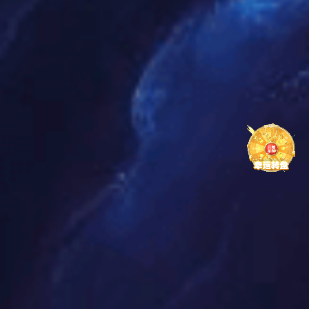
雄不问出处”的道理。在面对更强大的对手时，这些亮
眼瞬间常常成为改变比赛走向的重要节点，因此，每
位成员都如同一颗星星，共同照亮了整支队伍前行之
路。
4、心理素质与压力管理
Cities赛事具有极高的不确定性和压力，而良好的心
理素质是决定成败的重要因素之一。面对紧张激烈的
比赛环境，BLG展现出了超乎寻常的冷静与镇定。他
们通过科学的方法帮助选手缓解压力，比如设置冥想
时间或进行心理辅导，使得每位成员都能保持最佳状
态迎接挑战。同时，他们也注重营造积极向上的氛
围，让每个玩家都感受到来自队友间浓厚支持。
当遭遇挫折时，如被击杀或落后经济等情况时，BLG