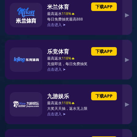
城市赛分析：BLG展现出卓越的战
术灵活性与团队协作能力