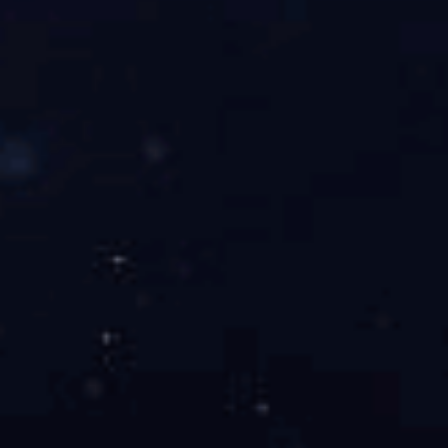
舞大赛中的奋斗
大联赛的场馆与
返
2026-06-01
推荐
2026-07-30
推荐
2
推荐网站
联系我们
地址
support@mchhyy.com
j9九游会
j9九游会（中国）游戏第一品牌官方网站，9游会j9官网登录入口、9