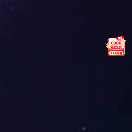
BGL在本届城市赛中的成功可以归结为多个方面，包
括其卓越的战术灵活性、出色的团队协作、优秀个体
能力以及良好的心理素质等。从具体实例来看，这些
因素共同构成了一套完整且富有竞争力的发展体系，
使得BGL能够在众多强敌面前脱颖而出，为观众奉献
了一场又一场精彩绝伦的比赛盛宴。
未来，希望BGL继续保持这种良好的竞技状态，并不
断创新与进步，以期达到更高峰。从此次城市赛中获
得经验教训，将为他们今后的征程提供宝贵参考，同
时也期待看到这个充满潜力与激情的新生代电子竞技
团队继续书写辉煌篇章！