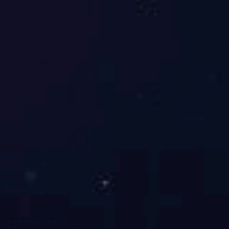
上一篇：
成都街舞队与深圳街舞队赛后复盘…
下一篇：
英超球队列表相关全景解读为你还
热榜精选
#1
#2
#3
南京攀岩队在世界街
足球明星现身全球各
巴