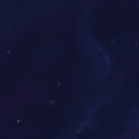
比赛中，他们能够迅速响应彼此的动作，提高攻守转
换效率，为取得胜利打下良好的基础。
3、运动员心理素质提升
随着竞技水平不断提高，运动员心理素质的重要性愈
发凸显。杭州排球队十分重视心理辅导，通过聘请专
业心理咨询师，为运动员提供心理健康指导和压力疏
解方案。在比赛前后的心理调适，有助于提升队伍整
体抗压能力。
此外，教练组还通过模拟比赛环境来帮助运动员适应
各种压力情境，让他们提前体验并学习如何保持冷静
以及集中注意力。这些措施有效减少了运动员在关键
时刻因紧张而造成失误的问题。