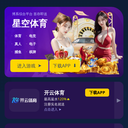
注册入口
全天更新 ·
j9九游会
赛事实
时同步
无论您身在何处，
j9九游会APP
为您带来高速、高
清、稳定的观赛体验。
下载客户端
网页端访问