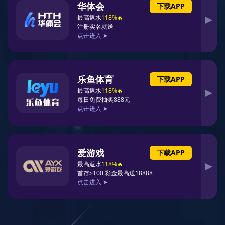
2026-06-11 11:41
38 次阅读
首页
/
体育看点
英超联赛作为全球最具商业价值和竞技水平的足球赛
事之一，其球队入座率与球迷支持度不仅是俱乐部运
营的核心指标，更是城市文化与社会凝聚力的缩影。
本文将从历史底蕴、球队成绩、地理位置和社区互动
四个维度，深入探讨英超各队主场入座率的差异及其
背后的球迷文化特征。通过对比传统豪门与新兴势力
的数据表现，分析经济因素与情感纽带在足球消费行
为中的博弈，揭示现代职业足球如何通过多维策略维
持球迷忠诚度。文章最终将指出，高入座率既是竞技
成功的副产品，更是俱乐部深耕社区、传承文化的长