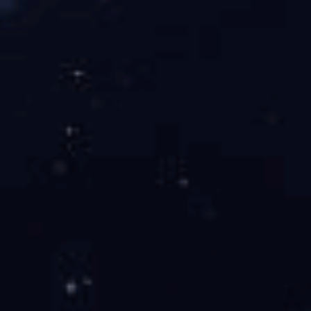
推荐网站
联系我们
地址
support@mchhyy.com
j9九游会
j9九游会（中国）游戏第一品牌官方网站，9游会j9官网登录入口、9
游会j9、j9九游会官网入口、网页版、手机app下载、最新注册链接
涵盖足球赛事资讯、篮球数据分析及热门体育内容，打造多元化互动
娱乐体验。