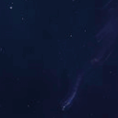
的心理素质；最后，
更全面地理解心理因
1、心理素
心理素质是指个体在
素直接影响到运动员
就能更好地发挥出自
反之，如果一名运动
种情况不仅会影响该
时刻的失误可能导致
因此，可以说，心理
显。最近，一些球员
论。