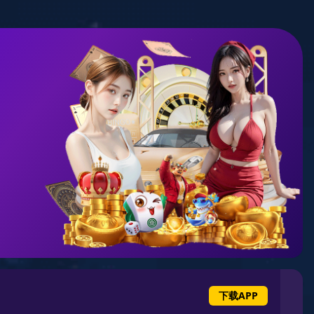
全天更新 ·
j9
无论您身在何处，
j9九游会A
体验。
下载客户端
网页