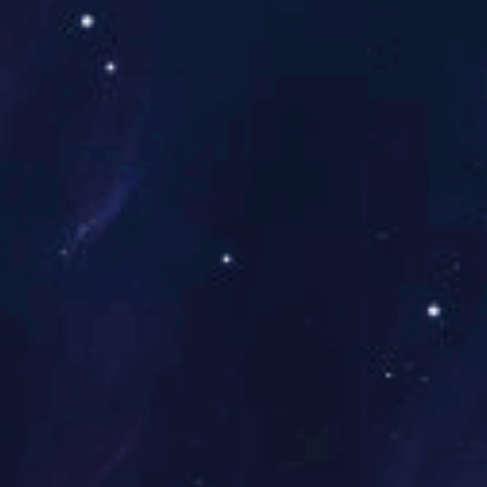
总结这一争论对于未来飞盘运动发展的启示。通过对这些方面的
素在竞技体育中的作用。
质与运动表现
面临压力和挑战时所展现出的情绪调节能力、注意力集中能力以
在比赛中的表现。例如，在压力大的比赛环境中，如果一个选手
己的技术水平。因此，良好的心理素质被认为是顶尖运动员必备
员在比赛中出现焦虑、紧张等负面情绪，很可能导致其失误频频
名选手本人的表现，也可能对整个团队产生连锁反应。例如，在
球队落后，从而进一步加重其他队员的心理负担。
素质与运动表现之间存在着密不可分的关系。在广州飞盘队中，
因为承受不住外界压力而出现状态波动，引发了媒体和公众对其