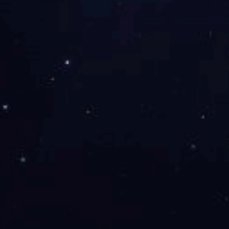
张敏的DOTA2人生探索与深
英超球队
度对话揭
的收入水
2026-06-28
推荐
2026-06
推荐网站
App下载
关于我们
隐私政策
合作条款
网站地图