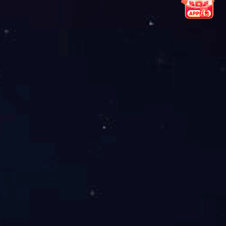
下一篇：
重庆极限运动队在世界滑板锦标赛
4