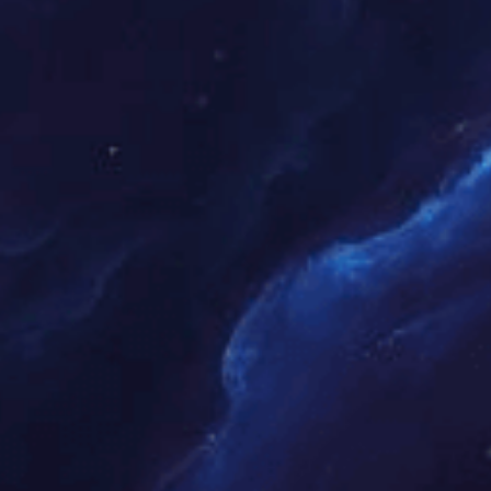
程，让球员们学习如何识别自身情绪，并进行有效调节。例如，
式，从容面对比赛中的各种困难与挑战。
模拟压力场景训练，让球员们提前适应高压环境。这种训练可以
时能够更加沉着冷静。同时，加强团队之间的沟通和信任也至关
，更容易形成良性的支持系统来共同应对挑战。
些团体活动，例如拓展训练或集体户外活动，这不仅可以增强球
士气。这些方法都有助于构建一个更加积极健康的训练与竞争氛
展的启示
一事件进行深度剖析，我们可以看到体育竞技中除了技术和身体
色。因此，无论是青年选手还是职业选手，都应该重视自身心理
只有这样，他们才能够在激烈竞争中立于不败之地。