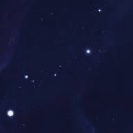
盘队案例分析
新兴的竞争团队，其发展历程充满了挑战与机遇。在这个过程中
还需克服来自外部环境和内部氛围带来的心理压力。近期有报道
而导致精神紧张，从而影响到整体团队协作和个人发挥。
事前夕，一位主力球员因担心未能达到预期目标，而陷入严重焦
，也让他在赛场上出现了一系列低级错误。此外，其它队友也受
样积极向上，这显然对于球队后续的发展造成了障碍。
泛讨论，不少专家指出，要解决问题，需要加强对运动员心理健
以更好地适应高强度的竞技环境。这不仅关乎个人成长，也是整
动员心理素质的方法
面临的问题，有效提升运动员心理素质成为亟待解决的重要课题