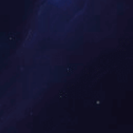
都应重视建立完善的运动员身心健康体系，不仅仅是在赛季期间
，他们正处于身心发展的关键时期，对于培养健全的人格及正确
给予更多关注与理解，为他们创造一个良好的成长环境，使得优
展。
队因其球员所遭遇到的诸多心理问题，引发了人们对竞技体育中
。无论是在俱乐部层面还是国家层面，都需要对此给予高度重视
世界的人才，从而推动整个行业向前发展。
索和实践，将"韧性"这一特征融入到每位运动者身上，让他们
促进更为全面的发展。只有这样，中国乃至全球范围内，各项体