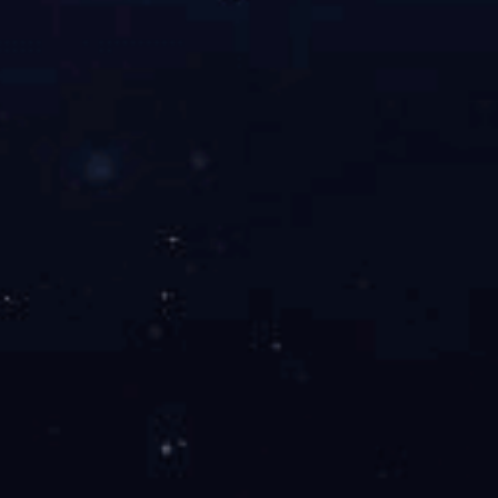
球星工资：顶级球员
足球明星破解版内购全攻略畅
玩无限
-21
推荐
2026-07-30
推荐
联系我们
地址
support@mchhyy.com
下