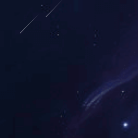
2、广州飞
广州飞盘队作为一支
对技战术上的磨合，
员由于过度追求胜利
比如，在一次重要赛
失去了原有的自信心
压抑，不再像以往那
这样的例子引发了广
帮助他们调整心态，
异成绩的重要因素。
3、提升运
针对当前广州飞盘队