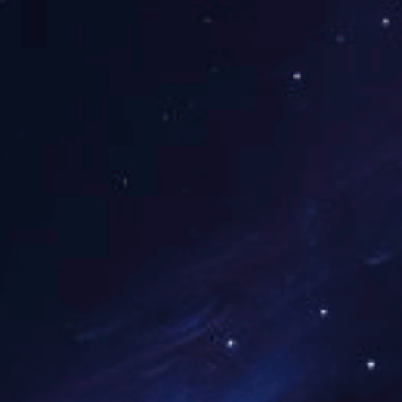
特别是在一次高难度
仅展示了个人实力，
论是观众还是评委，
除了个人技艺外，团
确运转，每一个动作都
重要因素，让他们顺
4、胜利带
此次滑板精英赛所取
内进一步提升知名度
助商与合作机会，有
另一方面，这次胜利
的赛事，如国际级别