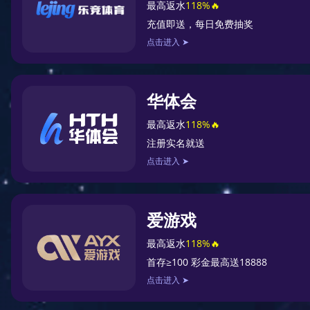
成都街
在滑板精英赛中，成都
出色的团队配合，更
队在技术层面的优势