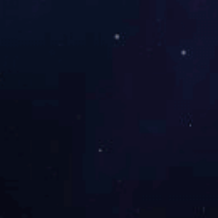
上一篇：
英雄联盟心理素质排名揭晓IG战队…
热榜精选
#1
#2
被抓的足球明星是谁揭示了运
皇马对马
动员背
全放送
2026-07-20
推荐
2026-06