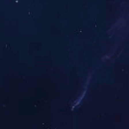
结这种胜利对未来发
1、技术层
成都街舞队在技术上
练，不仅掌握了多种
不犹豫地做出高难度
此外，成都街舞队注
这种独特风格令他们
参加交流活动来提升
最后，教练组对每位
现，并提供针对性的
团队争光。
2、团队协