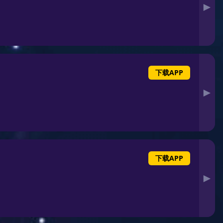
舞队在滑板精英赛中以75分稳居积
2026-06-09 14:51
43 次阅读
首页
/
体育看点
街舞队以75分的优异表现稳居积分榜首。这一成绩不仅展现了
是他们长期训练与努力的结果。本文将从四个方面进行深入阐述
；其次，探讨他们在团体协作中的默契；第三，回顾此次比赛中