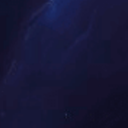
将继续加大培训力度，提高整体水平；另一方面，会
积极参加更多国际赛事，以吸取经验，与世界顶尖球
队交流切磋。
同时，为推广这项运动，上海飞盘队计划举办系列交
流活动，包括青少年训练营和业余联赛等，希望吸引
更多爱好者加入进来。通过这些措施，他们希望能够
进一步普及飞盘文化，让更多人了解并热爱这项充满
乐趣与挑战性的体育项目。
总之，对于未来的发展方向，不仅要重视竞技层面的
提升，更要关注大众参与度和社会影响力，通过多样
化渠道推广这项运动，让更多人体验到其中乐趣，实
现可持续发展目标。
总结：