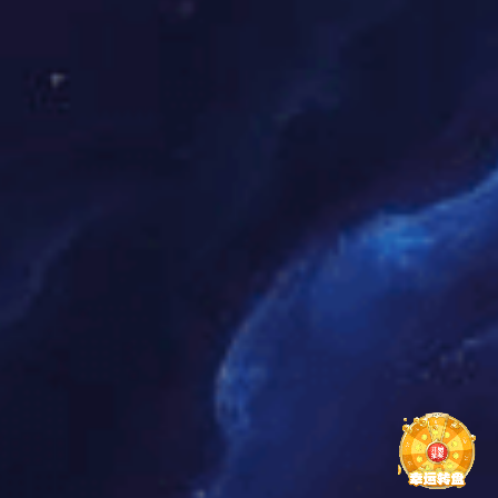
论，从而增强全队凝聚力。此外，他还会根据每位球
员特点进行个性化指导，使得每个人都能发挥出最佳
水平。这种因材施教的方法无疑提升了整个团队在比
赛中的表现，使得他们能够灵活应对各种挑战。
除了技术上的指导外，教练员还十分重视心理辅导。
他们通过模拟比赛情境来帮助球员建立自信心，同时
教授如何调节情绪，以面对关键时刻可能出现的不利
局面。这种全面培养方式，使得上海飞盘队在重要赛
事中始终保持稳定发挥。
4、未来发展展望
随着国内外对飞盘运动认知度不断提高，这项运动正
处于蓬勃发展的阶段。在此背景下，上海飞盘队有望
借助此次成就继续拓展自己的影响力。一方面，他们