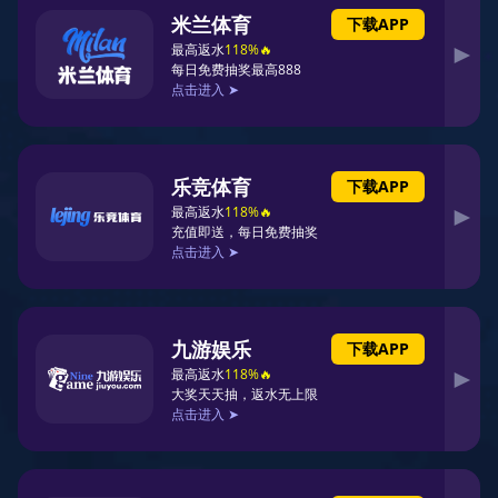
飞盘耐力排行榜揭晓上海飞盘队荣
获第五名成就引关注