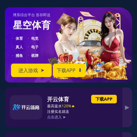
注册入口
全天更新 ·
j9九游会
赛事实
时同步
无论您身在何处，
j9九游会APP
为您带来高速、高
清、稳定的观赛体验。
下载客户端
网页端访问