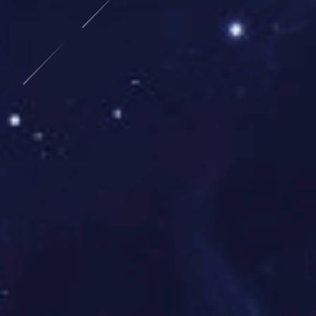
俱乐部将青训理念深度融入欧冠战略，2016-17赛季
对阵皇马的比赛中，18岁的格尔森·马丁斯首发登场并
制造威胁。这种大胆启用新人的传统，既保证了球队
活力，又为年轻球员提供了顶级赛事锤炼机会，形成
人才培育与竞技成绩的良性循环。
青训体系的持续产出有效缓解了欧冠高强度赛事的阵
容压力。2020-21赛季欧冠小组赛，努诺·门德斯以18
岁之龄镇守左路对抗利物浦三叉戟，展现出与年龄不
符的成熟度。这种源源不断的新鲜血液，确保球队在
多线作战中始终保持战术执行力和竞技状态。
经济与品牌价值提升
欧冠参赛带来的直接经济收益显著改善俱乐部财政结