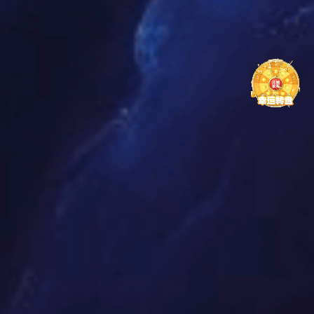
续参与顶级赛事提供社会支持。
葡萄牙足球的欧洲名片
作为葡超欧冠参赛次数第二多的俱乐部，里斯本竞技
的存在提升了联赛整体竞争力。2016年欧足联联赛积
分榜上，葡超凭借其欧冠表现超越法甲跻身第五大联
赛。这种排名的跃升直接带来更多欧冠名额，形成对
国家足球发展的战略支撑。
俱乐部在欧冠的战术创新深刻影响葡萄牙足球风格。
2015年采用的高位逼抢体系，后被本菲卡、波尔图等
队效仿，推动葡超整体战术革新。2021年对阵多特蒙
德的快速转换进攻，展现出葡式足球技术流与效率的
完美结合，重塑外界对葡萄牙球队的认知。