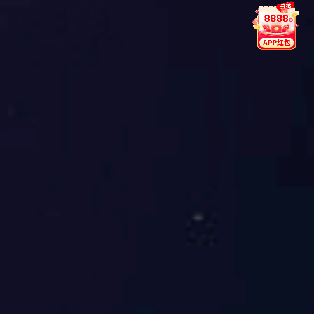
作为葡萄牙足球的欧洲名片，里斯本竞技的欧冠故事
远超出胜负范畴。它既是战术革新的试验场，也是文
化输出的桥头堡，更是国家足球振兴的推进器。在欧
冠日益资本化的当代足坛，这支绿白军团证明：依托
本土化人才培养和战略性赛事参与，传统豪门仍能在
顶级舞台书写属于自己的传奇篇章。
上一篇：
曼联与迈阿密国际历史交锋回顾及…
下一篇：
对话赵静：回顾乒乓球生涯中的辉煌