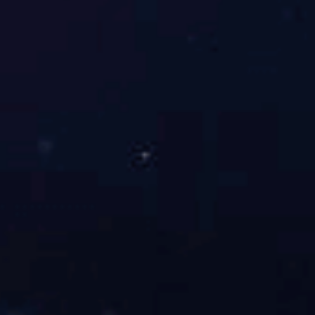
热榜精选
#1
#2
#3
武汉羽毛球队灵活性
皇马对马竞欧冠大战
学
探讨：如何提升竞
录像精编全放送
片
2026-06-14
推荐
2026-06-25
推荐
2