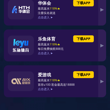
2026-06-21 18:36
45 次阅读
首页
/
体育看点
里斯本竞技作为葡萄牙足球的传统豪门，其参与欧洲
冠军联赛的历史不仅是俱乐部荣耀的见证，更是葡萄
牙足球在欧洲足坛影响力的缩影。从首次亮相欧冠到
多次冲击淘汰赛，里斯本竞技凭借独特的青训体系、
标志性球员的涌现以及战术创新，在欧冠舞台上书写
了属于自己的篇章。本文将从历史战绩、关键战役、
青训贡献和品牌影响力四个维度，深入剖析这支球队
在欧冠赛场的表现及其对葡萄牙足球乃至欧洲足坛的
深远影响，揭示其如何在顶级赛事中平衡竞技追求与
商业价值，并持续推动本国足球发展。