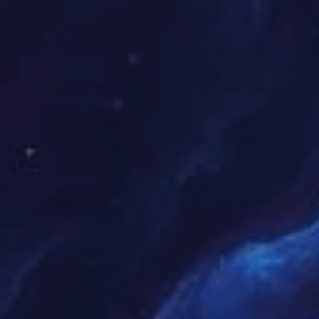
初期参赛时频繁遭遇失败。然而，这些挫折并没有让
他们气馁，而是促使他们反思不足之处，并寻找解决
方案。每次失利后，他们总会召开总结会议，共同讨
论存在的问题，以确保下一次表现更好。
另一方面，在高强度训练期间，一些成员因受伤等原
因不得不暂时退出。但即便如此，其余成员依然保持
高昂斗志，全力以赴进行备战。他们认真照顾受伤伙
伴，并主动分担其负担，以确保整个团队不会因为个
别情况受到影响。这种团结一致、共渡难关的精神，
不仅增强了彼此间关系，也激励着所有人共同奋斗。
经过艰苦努力后，当他们终于站上国际赛事的舞台
时，那份成就感无法用言语表达。正是在面对各种挑
战过程中，每位成员都获得了成长，为今后的征程提