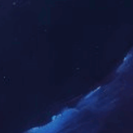
到周薪40万英镑，而布
健康的影响。欧足联新
汉森林的升级红利促使
万英镑的球员，这种造血
顿仍在使用1980年
后俱乐部普遍推迟硬件