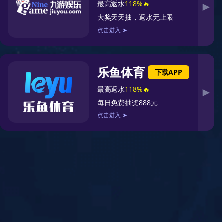
的竞技表现，更直接影
系统分析英超球队的净
营模式下的财务策略差