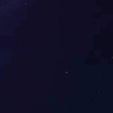
时保持财务纪律的俱乐部，将在新时代占据优势。随着全球足球
为职业体育管理的新标杆。
#3
#