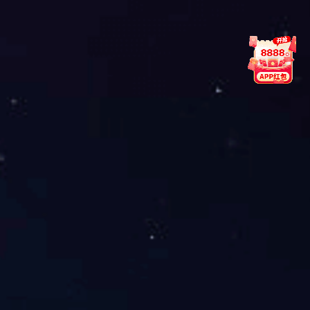
经济格局重塑，英超的
下一篇：
盘点nba历届总冠军球队及MVP得主
4