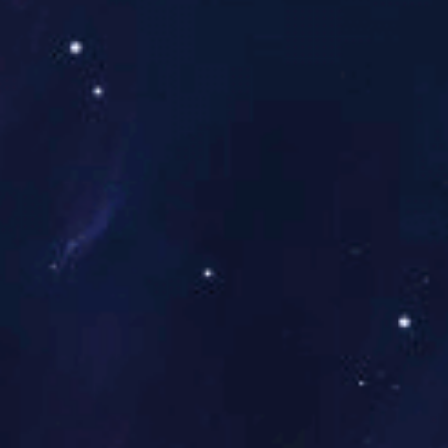
、球员转会市场波动等外部变量，探讨英超球队如何在商业利益
多维分析
呈现明显的三足鼎立特征。转播权收入长期占据核心地位，2022
国际转播权销售占比突破40%，这种收入模式赋予中小型俱乐部
势，曼城与阿联酋航空、切尔西与ThreeUK的合作案例显示，
宇宙等新兴领域。
来结构性调整。热刺新球场年均增加4500万英镑收入，曼联老
杠杆效应。但中小俱乐部仍依赖传统票务模式，布伦特福德等球
化策略正在改变收入分配格局。
新引擎。阿森纳率先推出NFT数字藏品，利物浦在Twitch平台
为直接收益。不过虚拟商品销售收入占比仍不足3%，其变现潜