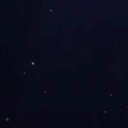
揭晓最具性价比的足球明星他
BLG战队
们的表
赛事中的
2026-07-23
推荐
2026-06
推荐网站