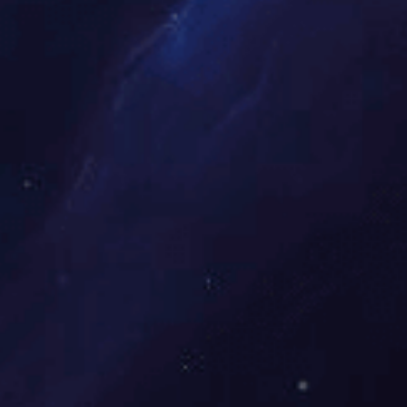
营现金流。
忽视。曼联为桑乔支付的7300万英镑面临大幅减值计提，这促
保险支出连续三年增长18%，反映出职业足球的高风险特性。
种金融化趋势带来新的监管挑战。
成本项。英超强制要求2030年前实现碳中和，热刺已投资200
%运营成本的同时，也带来网络安全投入增加。这些环境与社会治
新维度。
管理已进入精细化运营时代。从转播权依赖到多元化收入构建，
部正在建立更可持续的财务模型。政策约束与市场风险的双重压
造。数字化与ESG要求的深化，预示着财务评估体系将迎来根
核心，在于动态平衡竞技投入与商业回报的能力。那些能够将青