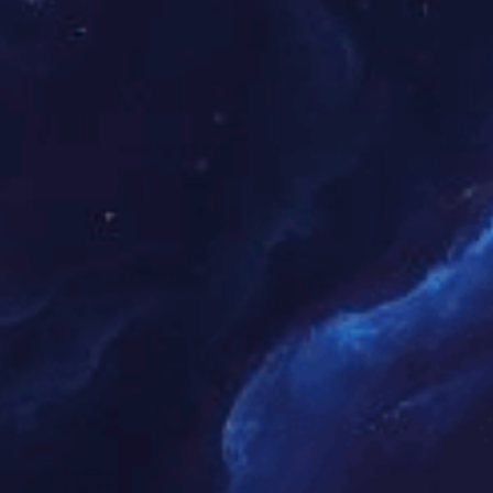
）的执行力度持续加强。埃弗顿因违规被扣10分成为标志性事件
规将亏损上限从1.05亿英镑降至3500万英镑，并要求三年内
入模式。
战略。英国将球员所得税最高税率提升至45%，促使俱乐部采
度导致引援成本上升20%，中小球队更倾向挖掘本土青训资源
。
关联性增强。获得欧冠资格的球队可额外获得5000万英镑收入
但欧战扩军带来的赛程密度增加，也导致医疗支出上升15%，
应对策略
性差异。Big6俱乐部通过全球季前赛迅速恢复收入，而中小球
绩效分成条款，这可能导致未来转播收入波动性增加。俱乐部开