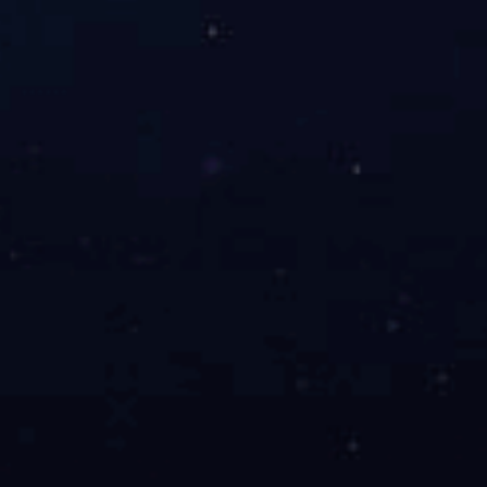
南京攀岩队的团队协作探索与
实践：攀
2026-07-09
推荐
j9九游会
j9九游会（中国）游戏第一品牌官方网站，9游会j9官网登
录入口、9游会j9、j9九游会官网入口、网页版、手机app
载、最新注册链接涵盖足球赛事资讯、篮球数据分析及热