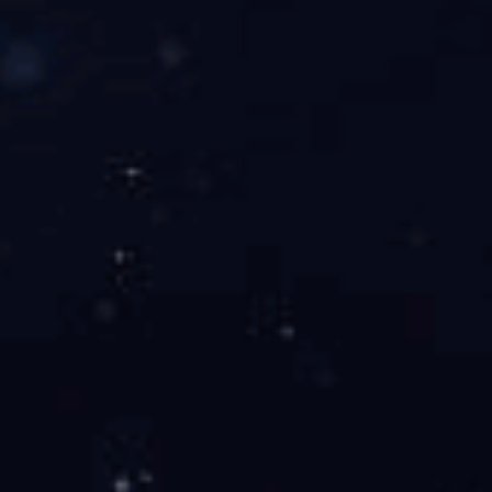
推荐网站
联系我们
地址
support@mchhyy.com
j9九游会
j9九游会（中国）游戏第一品牌官方网站，9游会j9官网登录入口、9
游会j9、j9九游会官网入口、网页版、手机app下载、最新注册链接
涵盖足球赛事资讯、篮球数据分析及热门体育内容，打造多元化互动
娱乐体验。