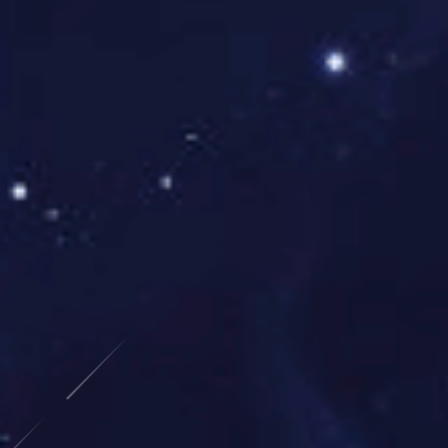
例如，在某场关键比赛中，IG 战队利用快攻迅速推掉
了敌方的一座塔，使得对手在短时间内无法恢复士
气，并最终取得胜利。
其次, 快攻还可以有效地限制敌方经济的发展。当一支
队伍频繁入侵敌区并进行击杀时，不仅自己获得了经
验和金钱，对手则受到制约，这样形成了良性循环。
此外，通过持续施加压力，可以迫使对手不得不分散
注意力去防守，而忽视自己的发育。这种情况下, IG
战队能够借机扩大自身优势，有效掌控局势。
最后, 快攻也增加了团队之间默契配合的重要性。每一
次进攻都需要玩家之间精准无误的信息传递与执行，
这不仅提升了团队凝聚力，也锻炼了玩家个人技术水
平。IG 战队在实践中逐渐磨合出了一套高效且协调一