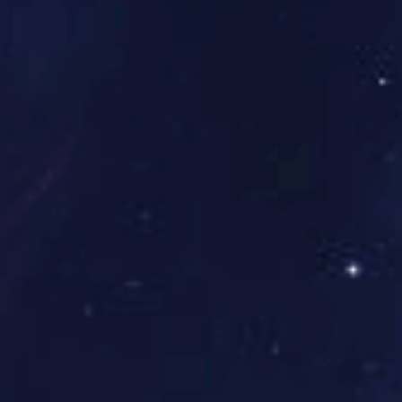
掌握住开局节奏往往能为后续的发展奠定坚实基础。
因此，IG 战队经常会选择以快攻作为首选思路，通过
持续不断的冲击来迫使对手做出错误决策。
然而，快攻策略并不单纯只有进攻，还包括如何合理
分配资源以支持后续行动。这就要求团队不仅要保持
攻击性，还需关注自身经济、经验以及地图控制情
况。在这一点上，IG 战队展现出了较强的战术灵活
性，他们能够根据形势变化及时调整战略，从而发挥
最大效益。
2、快攻策略带来的战术优势
首先, 快攻可以迅速消耗敌人的防御资源，这种“闪电
式”的打法使得对手难以适应。面对这样的局面，对手
往往不得不急于回应，而这可能导致他们出现失误。