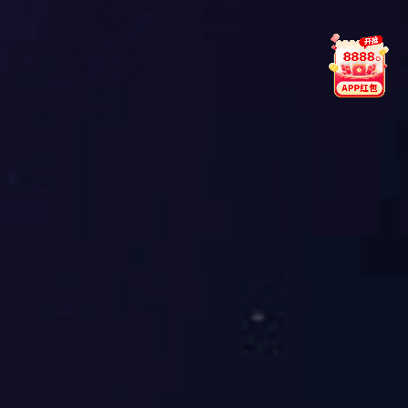
虽然有效，却不能成为唯一依赖。团队仍需保持警
惕，应对潜藏风险，并根据实时情况调整思路。同
时，也要注重平衡发展，以保证长期竞技水平稳步提
高。
总之，对于 DOTA2 这样的竞技游戏来说，不断试验
和创新才是制胜之道。我们期待 IG 在未来能够找到
更佳平衡点，实现更辉煌成绩！
上一篇：
深入分析北京飞盘队中路突破战术…
下一篇：