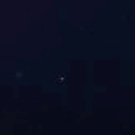
广州攀岩队与北京攀岩队赛后复盘
热榜精选
#1
#2
#3
足球明星莫拉塔高清
英格兰足球历史上的
武
图片壁纸分享尽
十位传奇明星及
探
2026-07-29
推荐
2026-07-16
推荐
2