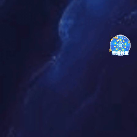
能及时调整阵型，从而让对手抓住机会实现翻盘，这
一教训深刻体现出盲目进攻的不利。
最后, 快攻战略也可能导致防守薄弱。一味追求主动进
攻，而忽视了自身区域控制，很容易给对手机会反
击。在DOTA2这个瞬息万变的环境下，一个小小失误
就可能演变成灾难性的结果。因此，对于 IG 战队而
言，加强自身防守能力同样至关重要，以确保不会因
盲目进袭而丧失主动权。
4、实例分析与总结
就实际案例而言，在2019年国际邀请赛期间，IG 在
面对强劲对手时曾多次使用快攻战术。他们通过精确
判断时机及灵活变化阵容，使得他们能够抓住短暂机
会，实现连胜。但也正是在几场关键比赛中，由于过