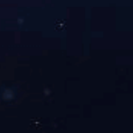
滑板装备选购指南：
赛后复盘分析西安排
足
如何选择适合的专
球队与重庆排球
扑
2026-07-09
推荐
2026-07-05
推荐
2
推荐网站
联系我们
地址
support@mchhyy.com