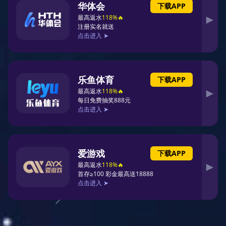
2026-06-15 14:20
41 次阅读
首页
/
体育看点
近期，成都排球队的实力问题引发了广泛的讨论，不
同球迷对球队表现的评价各不相同。随着赛季的推
进，球迷们围绕着球队在比赛中的表现、战术选择、
球员之间的配合以及教练团队的决策展开了激烈争
论。一部分球迷认为球队有潜力可以取得更好的成
绩，而另一部分则对目前的状态表示失望。这种分歧
不仅体现了球迷们对排球运动的热爱，也反映出他们
对成都排球队未来发展的期待和担忧。本文将从四个
方面深入探讨成都排球队所引发的热议，包括球队表
现分析、战术与队员配置、球迷观点及反应，以及未