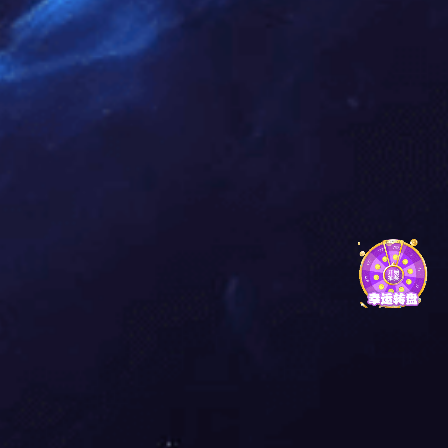
私奉献精神提升了团队
彼此间了解与信任。这
拉松文化发展的使命。
松这项体育活动中来。
要性，从而形成一个良
少年培训班，让更多孩
关注.