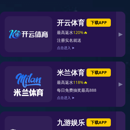
App
公司
体育
注册入口
简介
看点
九游会
赛事实时同步
PP
为您带来高速、高清、稳定的观赛
端访问