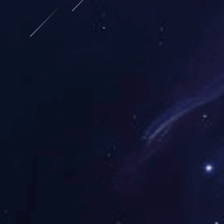
武汉极限运动队在城
期，他们充分研究了
例如，在起跑阶段，
精确控制节奏的方法
此外，在赛程中，武
他们果断发起冲刺，
中始终保持领先地位
3、团队凝
武汉极限运动队之所
间，团队成员之间相
这种团结协作不仅体