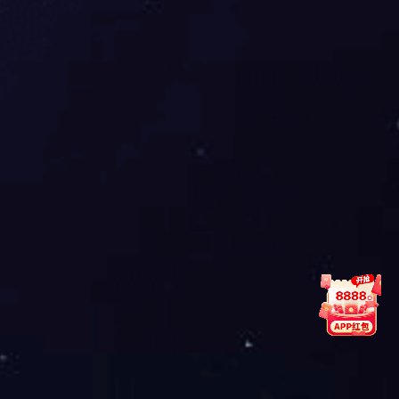
和合理有效的比赛策
松文化发展所做出的贡
神与实力结合后的结
世界级城市马拉松赛事
跑带来的欢乐!
下一篇：
武汉羽毛球队灵活性探讨：如何提升