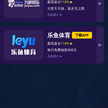
领先其他队伍
越的实力和团队精神。
与执行、团队凝聚力以
运动队的成功之道，也