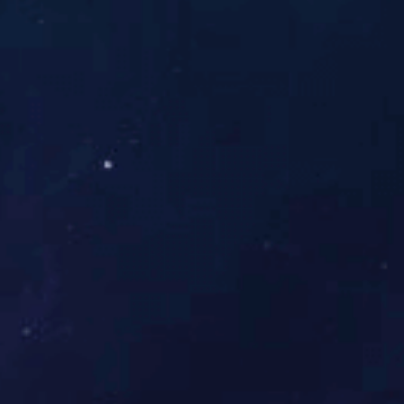
要性和影响力，传递出
专业教练团队，根据每
出最佳状态。
程，以帮助运动员调整
能保持冷静、自信，从
合理膳食搭配，并安排
突出表现奠定了坚实基