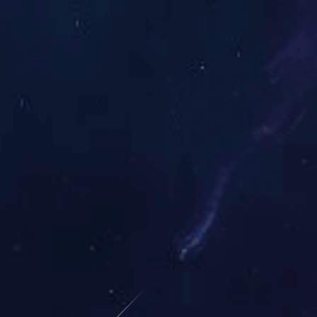
能为其他参赛队伍提
积极向上的体育精神
1、训练与
武汉极限运动队在取
位成员的身体素质与
此外，球队还注重心
心态，应对比赛中的
而提高了整体表现。
最后，武汉极限运动
充足休息，以保证身
础。
2、有效的