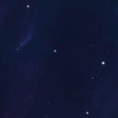
供借鉴。同时，这一成绩也反映了城市马拉松赛事日益增强的重
。
准备的重要性
得如此优异成绩之前，进行了系统而科学的训练。这支队伍拥有
能力制定个性化的训练计划，以确保每个选手都能在比赛中发挥
理素质的培养。除了体能训练，教练组还安排了多次心理辅导课
压力。这种全面性的准备，使得每位成员在面对激烈竞争时，都
队还特别重视营养与恢复。在长时间高强度训练后，他们会进行
体处于最佳状态。这些细致入微的准备工作，为他们在比赛中的
比赛策略