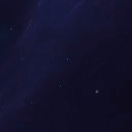
一名优秀选手可以凭借卓越表现扭转局势，但如果没有良好的团
PX特别强调集体荣誉感，让每位成员意识到只有团结一致才能迎
状态。
《反恐精英：全球攻势》中展现出的快速战术和卓越团队协作，为
署到高效的信息传递机制，再到针对不同地图特点的发展策略以
了电子竞技不断进步与发展的趋势。
X继续引领潮流，并成为更多年轻玩家学习和模仿对象。同时，希
电子竞技行业向更高水平迈进。只有这样，我们才能见证更加精