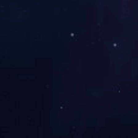
上一篇：
重庆极限运动队在世界滑板锦标赛…
热榜精选
#1
#2
陈丽专访：从新手到高手的
重磅专题：
CSGO成长之
革新引领
2026-07-02
推荐
2026-06