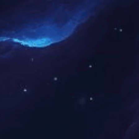
另外，在关键时刻，
难以取胜。因此， F
场上充分发挥出最佳
总结：
综上所述， FPX在
从灵活多变的战略部
相互融合，都展示出
未来，我们期待 FP
成功经验，共同推动