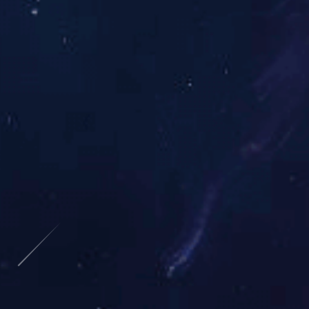
调整，以及他们如何利
一步强调快速战术和
1、FPX的
FPX战队的战术理念
充满变数。这种战略
FPX会采用一些意想
此外，FPX还注重前
稳扎稳打，并积极寻
更高效地控制地图并
总体来说，FPX通过
不仅增强了球员之间
2、团队配