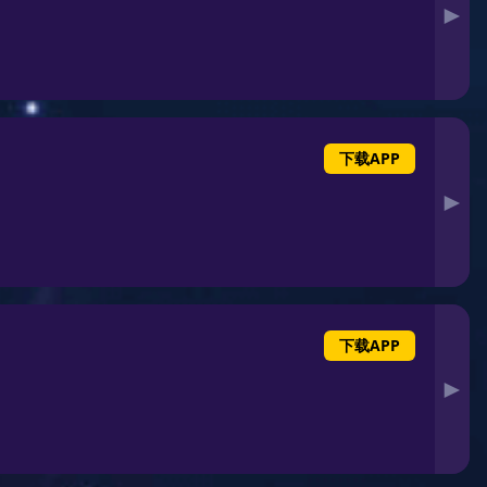
X在CSGO中的快速战术解析与团队协
2026-06-10 21:38
37 次阅读
首页
/
体育看点
X战队在《反恐精英：全球攻势》中的快速战术及其团队协作的
，包括他们如何通过灵活多变的战术部署来应对对手。接着，文章
技巧，揭示这些因素如何影响比赛结果。此外，我们还会讨论F