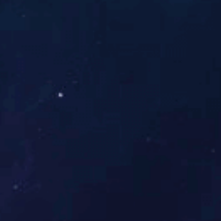
各自的优势。首先，球
进攻配合不仅提升了得
制对手的控球时间。这
制度，即使是替补球员
乘之机。这种适应性强
上遥遥领先。
中，主力后卫凭借其出