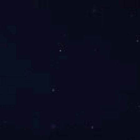
成都街舞队实力强劲引领潮流最新
4
马德里竞技与博卡青年历史交
锋回顾
2026-06-15
推荐