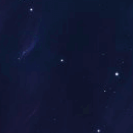
安篮球队崛起的视角。
术体系分析
展现出了极具针对性的战术体系，这一体系充分利用了球队成员
传递与切入相结合的策略，使得对方防守难以应对。这种流畅的
员之间的默契。
西安篮球队坚持高压逼抢和区域联防相结合，通过全场紧逼来限
迫使对方犯错，为自己创造更多反击机会。此外，球队注重轮换
重要作用，从而保持比赛节奏。
场比赛对手的特点进行调整，使战术灵活多变，不给敌队任何可
安排，使得西安篮球队能够牢牢把握住比赛主动权，并在积分榜
人表现突出
安篮球队中多位核心球员也展现出了非凡的个人能力。在本赛季