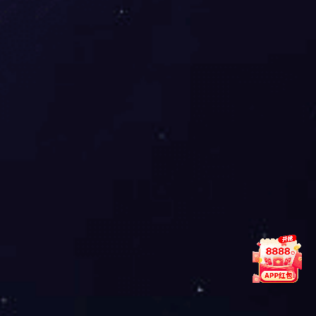
们能够继续领跑积分
！
在冠军赛中实现强势领
的挑战，并为实现更高
信念，不懈追求，他们
下一篇：