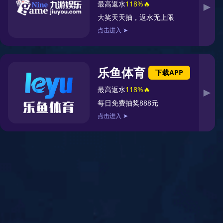
达89分
团队合作和个人能力，
方面分析其成功原因，
讨，我们希望能为读者