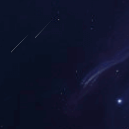
色的控球技术与投篮
的重要责任。
同时，内线大个子选
利用身高优势争夺二
力，为整体实力提升
此外，作为团队的一
将还是新秀，无不以
3、教练团
教练团队在西安篮球
与心理建设。首先，
技艺。