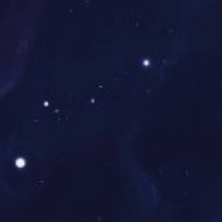
准度，多次带领球队逆转局势。他不仅能够稳定输出，还能在关
手通过强硬的身体素质和灵活移动，在篮下形成有效屏障。他们
次进攻机会。此外，有些年轻球员也逐渐崭露头角，他们勇于挑
注入新鲜血液。
部分，每位球员都积极参与到防守中，这种全员防守意识增强了
团队利益为重，共同奋斗，让整个球队形成了一股强大的合力，
队的重要作用
队成功过程中扮演了至关重要的角色。他们不仅负责制定战术，
主教练通过细致入微的视频分析，让每位球员都清楚自身优缺点