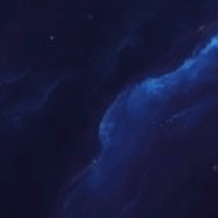
确目标并激励士气，通过科学合理的方法安排训练计划，以提高
年轻球员，将其纳入主力阵容，实现一代接一代的人才接续。这
练及时调整战术应变，根据实际情况做出判断，这让西安篮球队
体成员团结一致，共同朝着冠军目标迈进，有效推动了球队向更
望与期待
篮球队已经积累了丰富经验，但未来依然面临不少挑战。首先，
练，提高抗压能力，以应对后续更为激烈的竞争。只有坚持磨炼
赛打下坚实基础。
，如果能够引进一些具有丰富比赛经验的新援，将会进一步提升
新成员可以为老牌阵容注入新鲜血液，同时带来不同风格和策略