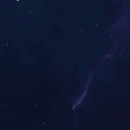
提供一个全面理解西
1、球队战
西安篮球队在本赛季
队在进攻端采取快速
分效率，也增强了球
其次，在防守方面，
样的防守策略有效地
也能在关键时刻发挥
最后，教练组根据每
且富有创造力的战术
2、球员个
除了团队战术外，西