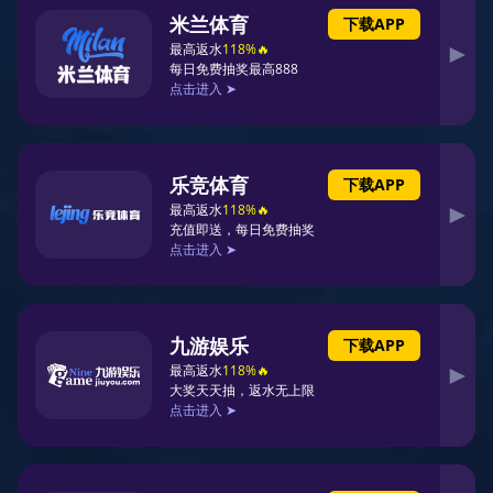
重庆街舞队在世界滑板锦标赛中以
81分领先其他队伍勇夺榜首