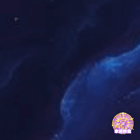
社交媒体平台上的讨论同样热烈，人们纷纷分享关于
赛事的视频和照片，并表达对重庆街舞队员的不懈努
力以及精彩表现的赞赏。这种来自群众的支持与鼓
励，无疑增强了球队成员继续追求梦想、超越自我的
信心。
同时，这一成就还推动了当地政府对体育事业发展的
重视，一些企业开始关注并投资于青少年体育项目，
希望能培养更多优秀人才，为国家争光。这显示出社
会各界对于体育文化日益增长的认同感和支持力度。
4、未来发展方向与目标
面对此次胜利，重庆街舞队没有止步于此，他们明白
这只是一个新的起点。在未来的发展中，他们计划继