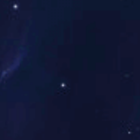
1、训练历程与团队建设
重庆街舞队的成功并非偶然，而是经过长时间的艰苦
训练和精心准备。在过去的一年里，队员们每天都投
入大量时间进行专业技能训练。他们不仅要掌握各种
街舞风格，还需要提升身体素质和协调能力。每周至
少三次集体排练，使得团队默契度不断提高。
此外，教练团队也发挥了至关重要的作用。经验丰富
的教练通过制定科学合理的训练计划，帮助每位队员
在技术上不断突破自我。同时，通过心理辅导和鼓
励，让队员们在比赛前保持良好的心态，从而以最佳
状态迎接挑战。
这种扎实的训练基础使得重庆街舞队能够在激烈竞争