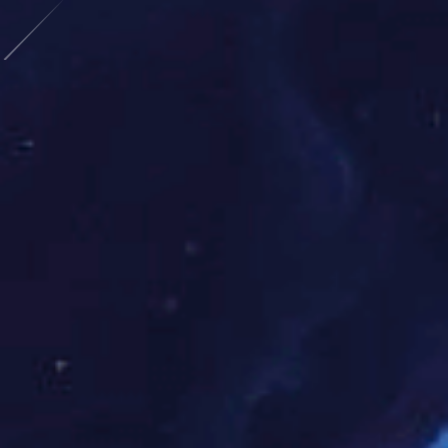
变能力，以应对不同风格对手带来的挑战。
同时，在整体配合上，重庆队也存在一定的问题。部
分球员之间缺乏默契，没有形成有效联动导致多次进
攻未能形成威胁。因此，加强训练中的团队配合，将
是他们未来提高成绩的重要课题。
3、关键球员影响分析
本场比赛中，两支球队都有几位关键球员发挥突出，
为各自团队贡献良多。从西安排队来看，他们的一号
主攻手无疑是全场最亮眼的人物，其强劲的攻击力和
精准度让重庆队难以招架。此外，他在关键时刻把握
住机会，为球队奠定胜局，这种大心脏特质值得其他
年轻球员学习。