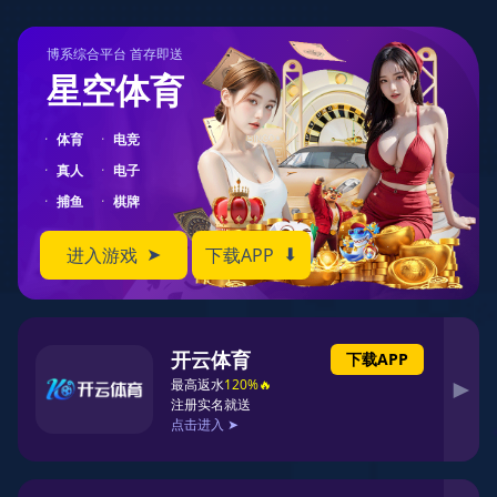
注册入口
全天更新 ·
j9九游会
赛事实
时同步
无论您身在何处，
j9九游会APP
为您带来高速、高
清、稳定的观赛体验。
下载客户端
网页端访问