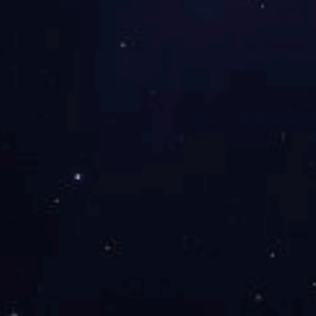
高校联赛分析：V5战队在技
成都排球
术层面的精
观点各
2026-07-01
推荐
2026-06
推荐网站