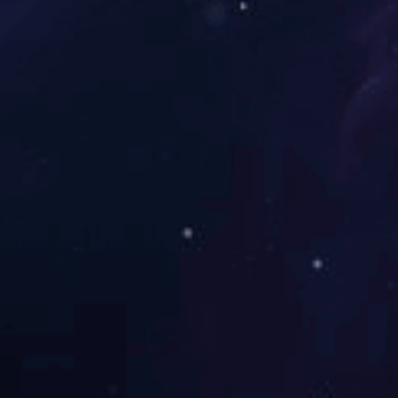
展望未来，《和平精
念，引领这一品牌走
乐趣。
上一篇：
西甲剩余联赛对阵表与各队晋级形…
热榜精选
#1
#2