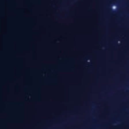
3、运营策
关于运营策略，吴军
列推广活动，与多个
令该游戏获得显著曝
与此同时，国际市场
场，希望能够将《和
工作，包括语言翻译
除了传统市场开拓外
及率高且年轻人居多
从而最大限度地发挥
4、未来愿
展望未来，吴军描绘