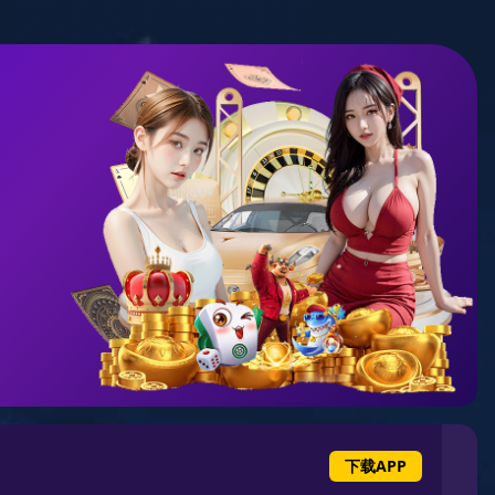
全天更新 ·
j9
无论您身在何处，
j9九游会A
体验。
下载客户端
网页