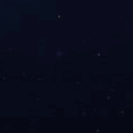
杨伟独家分享飞盘技巧与心得
体会助
2026-06-11
推荐
j9九游会
j9九游会（中国）游戏第一品牌官方网站，9游会j9官网登
录入口、9游会j9、j9九游会官网入口、网页版、手机app