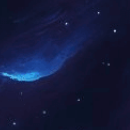
间不仅仅是竞技关系，
更丰富多彩的游戏世
在持续推动技术创新方
模式。这不仅能提升
外，还会利用大数据
最后，对于企业社会
积极影响。因此，《
力，引导更多年轻人
总结：
综上所述，通过对吴
戏平台背后所蕴含的
业佼佼者，每一步都